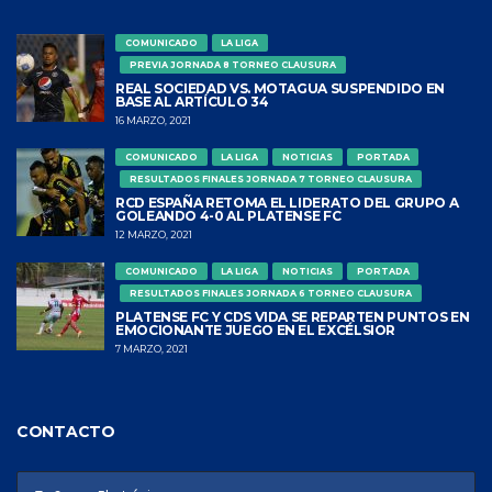
COMUNICADO
LA LIGA
PREVIA JORNADA 8 TORNEO CLAUSURA
REAL SOCIEDAD VS. MOTAGUA SUSPENDIDO EN
BASE AL ARTÍCULO 34
16 MARZO, 2021
COMUNICADO
LA LIGA
NOTICIAS
PORTADA
RESULTADOS FINALES JORNADA 7 TORNEO CLAUSURA
RCD ESPAÑA RETOMA EL LIDERATO DEL GRUPO A
GOLEANDO 4-0 AL PLATENSE FC
12 MARZO, 2021
COMUNICADO
LA LIGA
NOTICIAS
PORTADA
RESULTADOS FINALES JORNADA 6 TORNEO CLAUSURA
PLATENSE FC Y CDS VIDA SE REPARTEN PUNTOS EN
EMOCIONANTE JUEGO EN EL EXCÉLSIOR
7 MARZO, 2021
CONTACTO