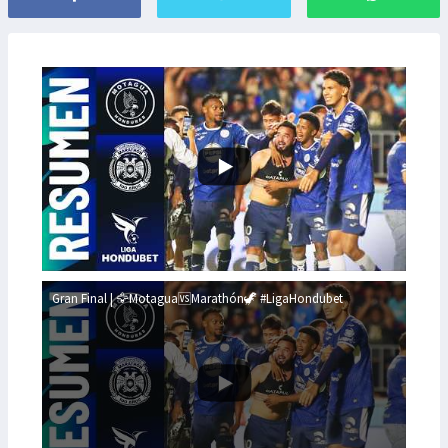
Gran Final | 🦅Motagua🆚Marathón🦖 #LigaHondubet