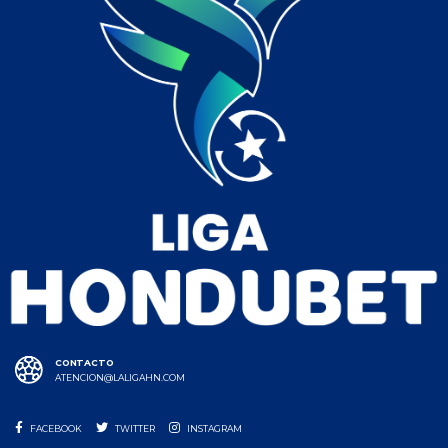
CONTACTO
ATENCION@LALIGAHN.COM
FACEBOOK
TWITTER
INSTAGRAM