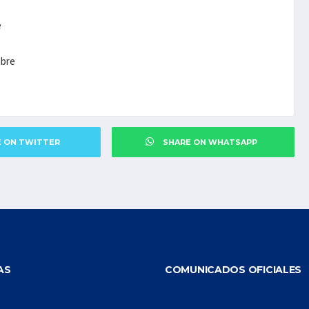
e
mbre
E ON TWITTER
SHARE ON WHATSAPP
AS
COMUNICADOS OFICIALES