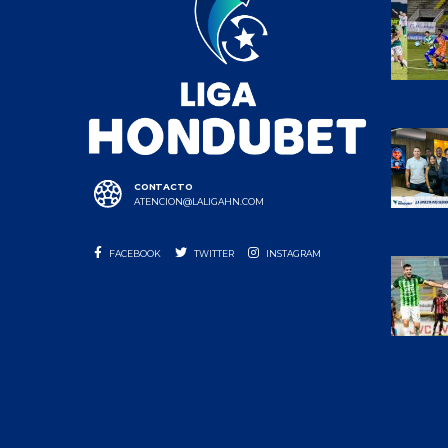
CONTACTO
ATENCION@LALIGAHN.COM
FACEBOOK
TWITTER
INSTAGRAM