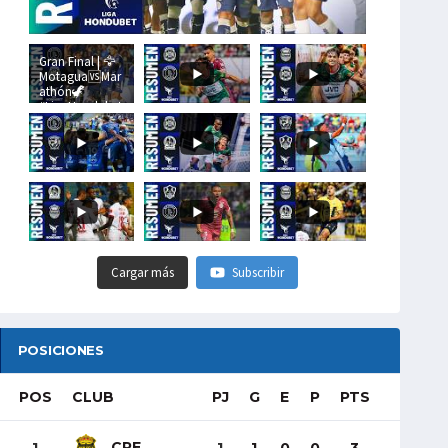
Gran Final | 🦅
Motagua🆚Mar
athón🦖
#LigaHondubet
Cargar más
Subscribir
POSICIONES
POS
CLUB
PJ
G
E
P
PTS
CRE