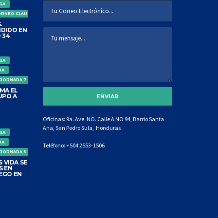
IGA
ORNEO CLAUSURA
.
DIDO EN
 34
IGA
DA
 JORNADA 7 TORNEO CLAUSURA
MA EL
UPO A
Oficinas: 9a. Ave. NO. Calle A NO 94, Barrio Santa
Ana, San Pedro Sula, Honduras
IGA
DA
Teléfono:
+504 2553-1506
 JORNADA 6 TORNEO CLAUSURA
 VIDA SE
S EN
EGO EN