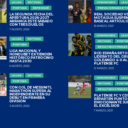
LA LIGA
NOTICIAS
COMUNICADO
LA L
PORTADA
REPECHAJE
PREVIA JORNADA 8 T
LA SEGUNDA FECHA DEL
REAL SOCIEDAD VS
APERTURA 2026-2027
MOTAGUA SUSPEN
ARRANCA ESTE SÁBADO
BASE AL ARTÍCULO
CON TRES DUELOS
16 MARZO, 2021
7 AGOSTO, 2026
COMUNICADO
LA L
LA LIGA
NOTICIAS
NOTICIAS
PORTA
PORTADA
RESULTADOS FINALES
LIGA NACIONAL Y
RCD ESPAÑA RETO
HONDUBET EXTIENDEN
LIDERATO DEL GR
HISTÓRICO PATROCINIO
GOLEANDO 4-0 AL
HASTA 2030
PLATENSE FC
6 AGOSTO, 2026
12 MARZO, 2021
LA LIGA
NOTICIAS
COMUNICADO
LA L
PORTADA
NOTICIAS
PORTA
CON GOL DE MESSINITI,
RESULTADOS FINALES
MARATHÓN SUPERA AL
INDEPENDIENTE EN SU
PLATENSE FC Y CDS
DEBUT EN PRIMERA
REPARTEN PUNTO
DIVISIÓN
EMOCIONANTE JU
EL EXCÉLSIOR
3 AGOSTO, 2026
7 MARZO, 2021