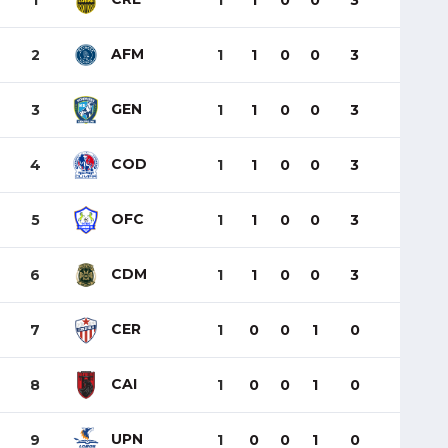
1
1
1
0
0
3
AFM
2
1
1
0
0
3
GEN
3
1
1
0
0
3
COD
4
1
1
0
0
3
OFC
5
1
1
0
0
3
CDM
6
1
1
0
0
3
CER
7
1
0
0
1
0
CAI
8
1
0
0
1
0
UPN
9
1
0
0
1
0