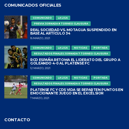
COMUNICADOS OFICIALES
COMUNICADO
LA LIGA
PREVIA JORNADA 8 TORNEO CLAUSURA
REAL SOCIEDAD VS. MOTAGUA SUSPENDIDO EN
BASE AL ARTÍCULO 34
16 MARZO, 2021
COMUNICADO
LA LIGA
NOTICIAS
PORTADA
RESULTADOS FINALES JORNADA 7 TORNEO CLAUSURA
RCD ESPAÑA RETOMA EL LIDERATO DEL GRUPO A
GOLEANDO 4-0 AL PLATENSE FC
12 MARZO, 2021
COMUNICADO
LA LIGA
NOTICIAS
PORTADA
RESULTADOS FINALES JORNADA 6 TORNEO CLAUSURA
PLATENSE FC Y CDS VIDA SE REPARTEN PUNTOS EN
EMOCIONANTE JUEGO EN EL EXCÉLSIOR
7 MARZO, 2021
CONTACTO