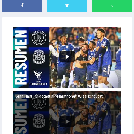
Gran Final | 🦅Motagua🆚Marathón🦖 #LigaHondubet