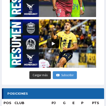
Cargar más
Subscribir
POSICIONES
POS
CLUB
PJ
G
E
P
PTS