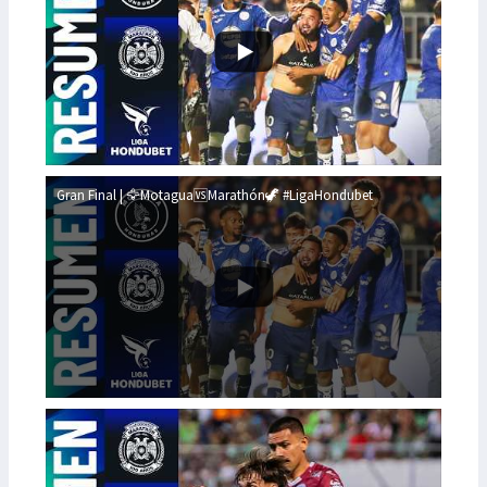
Gran Final | 🦅Motagua🆚Marathón🦖 #LigaHondubet