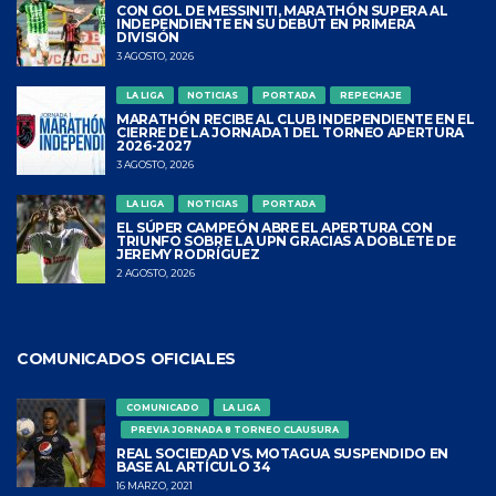
CON GOL DE MESSINITI, MARATHÓN SUPERA AL
INDEPENDIENTE EN SU DEBUT EN PRIMERA
DIVISIÓN
3 AGOSTO, 2026
LA LIGA
NOTICIAS
PORTADA
REPECHAJE
MARATHÓN RECIBE AL CLUB INDEPENDIENTE EN EL
CIERRE DE LA JORNADA 1 DEL TORNEO APERTURA
2026-2027
3 AGOSTO, 2026
LA LIGA
NOTICIAS
PORTADA
EL SÚPER CAMPEÓN ABRE EL APERTURA CON
TRIUNFO SOBRE LA UPN GRACIAS A DOBLETE DE
JEREMY RODRÍGUEZ
2 AGOSTO, 2026
COMUNICADOS OFICIALES
COMUNICADO
LA LIGA
PREVIA JORNADA 8 TORNEO CLAUSURA
REAL SOCIEDAD VS. MOTAGUA SUSPENDIDO EN
BASE AL ARTÍCULO 34
16 MARZO, 2021