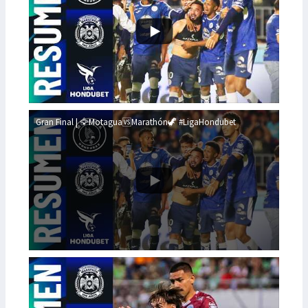
Gran Final | 🦅Motagua🆚Marathón🦖 #LigaHondubet