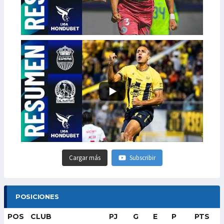
Cargar más
Subscribir
POSICIONES
POS
CLUB
PJ
G
E
P
PTS