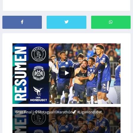
Gran Final | 🦅Motagua🆚Marathón🦖 #LigaHondubet