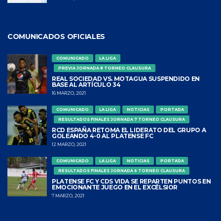
COMUNICADOS OFICIALES
COMUNICADO
LA LIGA
PREVIA JORNADA 8 TORNEO CLAUSURA
REAL SOCIEDAD VS. MOTAGUA SUSPENDIDO EN
BASE AL ARTÍCULO 34
16 MARZO, 2021
COMUNICADO
LA LIGA
NOTICIAS
PORTADA
RESULTADOS FINALES JORNADA 7 TORNEO CLAUSURA
RCD ESPAÑA RETOMA EL LIDERATO DEL GRUPO A
GOLEANDO 4-0 AL PLATENSE FC
12 MARZO, 2021
COMUNICADO
LA LIGA
NOTICIAS
PORTADA
RESULTADOS FINALES JORNADA 6 TORNEO CLAUSURA
PLATENSE FC Y CDS VIDA SE REPARTEN PUNTOS EN
EMOCIONANTE JUEGO EN EL EXCÉLSIOR
7 MARZO, 2021