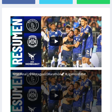
Gran Final | 🦅Motagua🆚Marathón🦖 #LigaHondubet