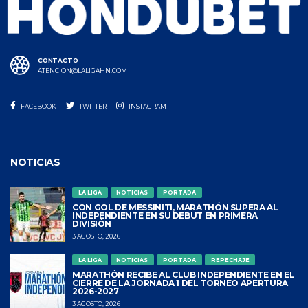
CONTACTO
ATENCION@LALIGAHN.COM
FACEBOOK
TWITTER
INSTAGRAM
NOTICIAS
LA LIGA
NOTICIAS
PORTADA
CON GOL DE MESSINITI, MARATHÓN SUPERA AL
INDEPENDIENTE EN SU DEBUT EN PRIMERA
DIVISIÓN
3 AGOSTO, 2026
LA LIGA
NOTICIAS
PORTADA
REPECHAJE
MARATHÓN RECIBE AL CLUB INDEPENDIENTE EN EL
CIERRE DE LA JORNADA 1 DEL TORNEO APERTURA
2026-2027
3 AGOSTO, 2026