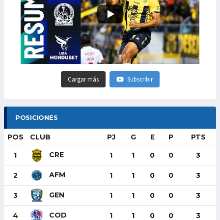
Cargar más
Subscribir
POSICIONES
POS
CLUB
PJ
G
E
P
PTS
CRE
1
1
1
0
0
3
AFM
2
1
1
0
0
3
GEN
3
1
1
0
0
3
COD
4
1
1
0
0
3