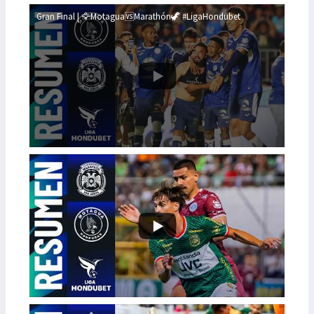
Gran Final | 🦅Motagua🆚Marathón🦖 #LigaHondubet