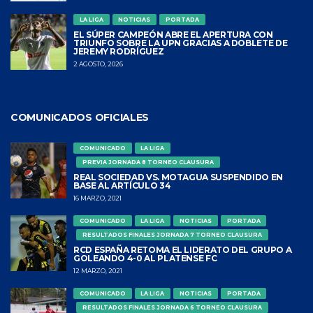
LA LIGA
NOTICIAS
PORTADA
EL SÚPER CAMPEÓN ABRE EL APERTURA CON
TRIUNFO SOBRE LA UPN GRACIAS A DOBLETE DE
JEREMY RODRÍGUEZ
2 AGOSTO, 2026
COMUNICADOS OFICIALES
COMUNICADO
LA LIGA
PREVIA JORNADA 8 TORNEO CLAUSURA
REAL SOCIEDAD VS. MOTAGUA SUSPENDIDO EN
BASE AL ARTÍCULO 34
16 MARZO, 2021
COMUNICADO
LA LIGA
NOTICIAS
PORTADA
RESULTADOS FINALES JORNADA 7 TORNEO CLAUSURA
RCD ESPAÑA RETOMA EL LIDERATO DEL GRUPO A
GOLEANDO 4-0 AL PLATENSE FC
12 MARZO, 2021
COMUNICADO
LA LIGA
NOTICIAS
PORTADA
RESULTADOS FINALES JORNADA 6 TORNEO CLAUSURA