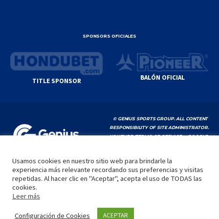
SPONSORS OFICIALES
BALÓN OFICIAL
TITLE SPONSOR
© GENIUS SPORTS GROUP. ALL CONTENT
RESPONSIBILITY OF SITE ADMINISTRATOR.
YOUTUBE TERMS OF SERVICE
|
GOOGLE
PRIVACY POLICY
|
POLÍTICA DE PRIVACIDAD
Usamos cookies en nuestro sitio web para brindarle la
experiencia más relevante recordando sus preferencias y visitas
INICIO
LA LIGA
VIDEOS
MEDIA
CONTACTO
repetidas. Al hacer clic en "Aceptar", acepta el uso de TODAS las
cookies.
by
Leer más
Configuración de Cookies
ACEPTAR