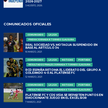
2026-2027
3 AGOSTO, 2026
COMUNICADOS OFICIALES
COMUNICADO
LA LIGA
PREVIA JORNADA 8 TORNEO CLAUSURA
REAL SOCIEDAD VS. MOTAGUA SUSPENDIDO EN
BASE AL ARTÍCULO 34
16 MARZO, 2021
COMUNICADO
LA LIGA
NOTICIAS
PORTADA
RESULTADOS FINALES JORNADA 7 TORNEO CLAUSURA
RCD ESPAÑA RETOMA EL LIDERATO DEL GRUPO A
GOLEANDO 4-0 AL PLATENSE FC
12 MARZO, 2021
COMUNICADO
LA LIGA
NOTICIAS
PORTADA
RESULTADOS FINALES JORNADA 6 TORNEO CLAUSURA
PLATENSE FC Y CDS VIDA SE REPARTEN PUNTOS EN
EMOCIONANTE JUEGO EN EL EXCÉLSIOR
7 MARZO, 2021