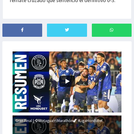
remate cruzado que sentenció el definitivo 0-3.
Gran Final | 🦅Motagua🆚Marathón🦖 #LigaHondubet