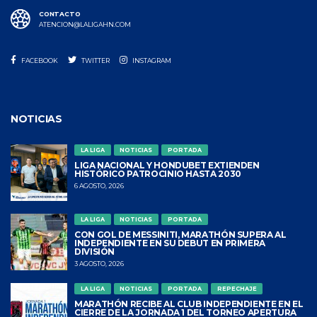
CONTACTO
ATENCION@LALIGAHN.COM
FACEBOOK
TWITTER
INSTAGRAM
NOTICIAS
LA LIGA
NOTICIAS
PORTADA
LIGA NACIONAL Y HONDUBET EXTIENDEN
HISTÓRICO PATROCINIO HASTA 2030
6 AGOSTO, 2026
LA LIGA
NOTICIAS
PORTADA
CON GOL DE MESSINITI, MARATHÓN SUPERA AL
INDEPENDIENTE EN SU DEBUT EN PRIMERA
DIVISIÓN
3 AGOSTO, 2026
LA LIGA
NOTICIAS
PORTADA
REPECHAJE
MARATHÓN RECIBE AL CLUB INDEPENDIENTE EN EL
CIERRE DE LA JORNADA 1 DEL TORNEO APERTURA