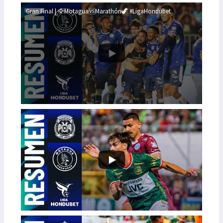
Gran Final | 🦅Motagua🆚Marathón🦖 #LigaHondubet