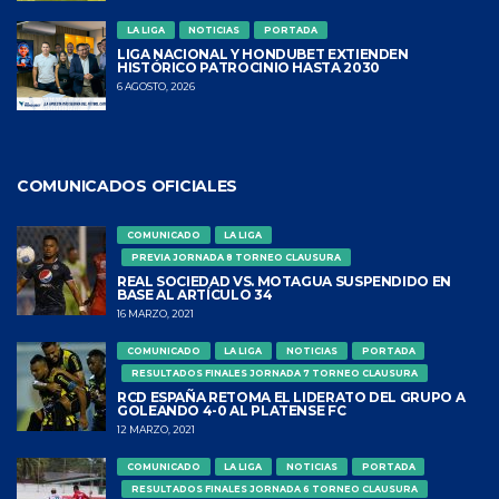
LA LIGA
NOTICIAS
PORTADA
LIGA NACIONAL Y HONDUBET EXTIENDEN
HISTÓRICO PATROCINIO HASTA 2030
6 AGOSTO, 2026
COMUNICADOS OFICIALES
COMUNICADO
LA LIGA
PREVIA JORNADA 8 TORNEO CLAUSURA
REAL SOCIEDAD VS. MOTAGUA SUSPENDIDO EN
BASE AL ARTÍCULO 34
16 MARZO, 2021
COMUNICADO
LA LIGA
NOTICIAS
PORTADA
RESULTADOS FINALES JORNADA 7 TORNEO CLAUSURA
RCD ESPAÑA RETOMA EL LIDERATO DEL GRUPO A
GOLEANDO 4-0 AL PLATENSE FC
12 MARZO, 2021
COMUNICADO
LA LIGA
NOTICIAS
PORTADA
RESULTADOS FINALES JORNADA 6 TORNEO CLAUSURA