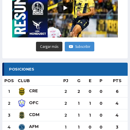
Cargar más
Subscribir
POSICIONES
POS
CLUB
PJ
G
E
P
PTS
CRE
1
2
2
0
0
6
OFC
2
2
1
1
0
4
CDM
3
2
1
1
0
4
AFM
4
1
1
0
0
3