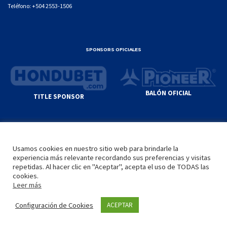
Teléfono:
+504 2553-1506
SPONSORS OFICIALES
BALÓN OFICIAL
TITLE SPONSOR
© GENIUS SPORTS GROUP. ALL CONTENT
RESPONSIBILITY OF SITE ADMINISTRATOR.
Usamos cookies en nuestro sitio web para brindarle la
YOUTUBE TERMS OF SERVICE
|
GOOGLE
experiencia más relevante recordando sus preferencias y visitas
PRIVACY POLICY
|
POLÍTICA DE PRIVACIDAD
repetidas. Al hacer clic en "Aceptar", acepta el uso de TODAS las
cookies.
Leer más
INICIO
LA LIGA
VIDEOS
MEDIA
CONTACTO
Configuración de Cookies
ACEPTAR
by