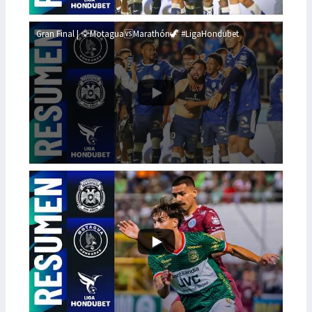
Gran Final | 🦅Motagua🆚Marathón🦖 #LigaHondubet