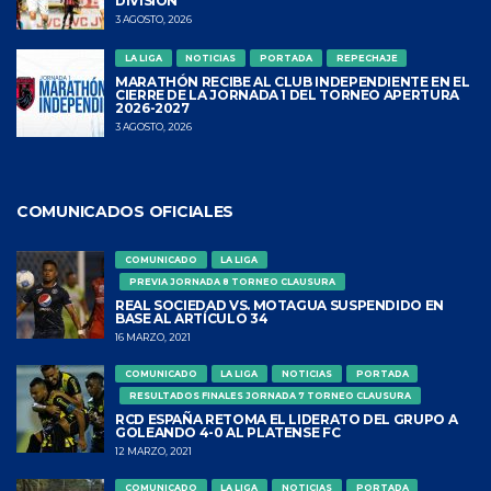
DIVISIÓN
3 AGOSTO, 2026
LA LIGA
NOTICIAS
PORTADA
REPECHAJE
MARATHÓN RECIBE AL CLUB INDEPENDIENTE EN EL
CIERRE DE LA JORNADA 1 DEL TORNEO APERTURA
2026-2027
3 AGOSTO, 2026
COMUNICADOS OFICIALES
COMUNICADO
LA LIGA
PREVIA JORNADA 8 TORNEO CLAUSURA
REAL SOCIEDAD VS. MOTAGUA SUSPENDIDO EN
BASE AL ARTÍCULO 34
16 MARZO, 2021
COMUNICADO
LA LIGA
NOTICIAS
PORTADA
RESULTADOS FINALES JORNADA 7 TORNEO CLAUSURA
RCD ESPAÑA RETOMA EL LIDERATO DEL GRUPO A
GOLEANDO 4-0 AL PLATENSE FC
12 MARZO, 2021
COMUNICADO
LA LIGA
NOTICIAS
PORTADA