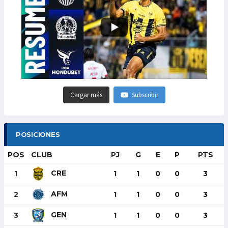
Cargar más
Subscribir
POSICIONES
POS
CLUB
PJ
G
E
P
PTS
CRE
1
1
1
0
0
3
AFM
2
1
1
0
0
3
GEN
3
1
1
0
0
3