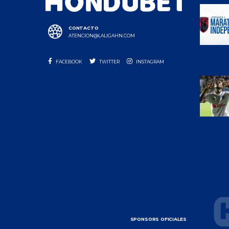
CONTACTO
ATENCION@LALIGAHN.COM
FACEBOOK
TWITTER
INSTAGRAM
SPONSORS OFICIALES