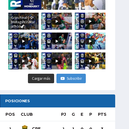
Gran Final | 🦅
Motagua🆚Mar
athón🦖
#LigaHondubet
Cargar más
Subscribir
POSICIONES
POS
CLUB
PJ
G
E
P
PTS
CRE