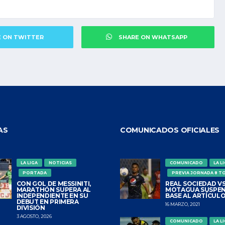
E ON TWITTER
SHARE ON WHATSAPP
AS
COMUNICADOS OFICIALES
LA LIGA
NOTICIAS
COMUNICADO
LA L
PORTADA
PREVIA JORNADA 8 T
CON GOL DE MESSINITI,
REAL SOCIEDAD VS
MARATHÓN SUPERA AL
MOTAGUA SUSPEN
INDEPENDIENTE EN SU
BASE AL ARTÍCULO
DEBUT EN PRIMERA
16 MARZO, 2021
DIVISIÓN
3 AGOSTO, 2026
COMUNICADO
LA L