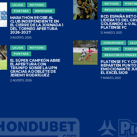
NOTICIAS
PORTA
LA LIGA
NOTICIAS
RESULTADOS FINALES
PORTADA
REPECHAJE
RCD ESPAÑA RETO
MARATHÓN RECIBE AL
LIDERATO DEL GR
CLUB INDEPENDIENTE EN
GOLEANDO 4-0 AL
EL CIERRE DE LA JORNADA 1
PLATENSE FC
DEL TORNEO APERTURA
2026-2027
12 MARZO, 2021
3 AGOSTO, 2026
COMUNICADO
LA L
LA LIGA
NOTICIAS
NOTICIAS
PORTA
PORTADA
RESULTADOS FINALES
EL SÚPER CAMPEÓN ABRE
PLATENSE FC Y CDS
EL APERTURA CON
REPARTEN PUNTO
TRIUNFO SOBRE LA UPN
EMOCIONANTE JU
GRACIAS A DOBLETE DE
EL EXCÉLSIOR
JEREMY RODRÍGUEZ
7 MARZO, 2021
2 AGOSTO, 2026