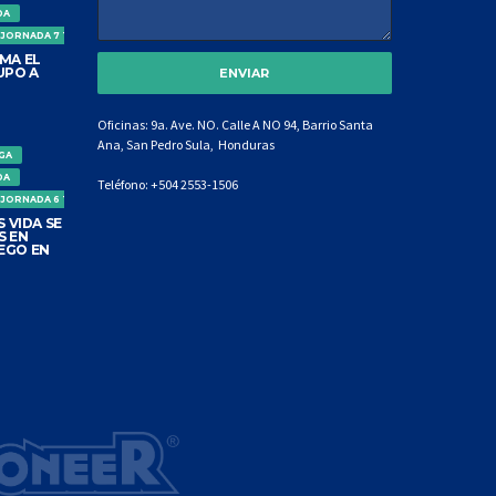
DA
 JORNADA 7 TORNEO CLAUSURA
MA EL
UPO A
Oficinas: 9a. Ave. NO. Calle A NO 94, Barrio Santa
Ana, San Pedro Sula, Honduras
IGA
DA
Teléfono:
+504 2553-1506
 JORNADA 6 TORNEO CLAUSURA
 VIDA SE
S EN
EGO EN