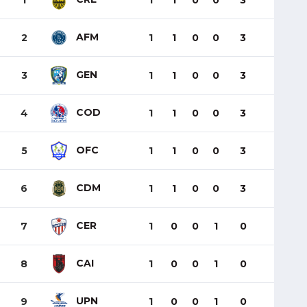
1
1
1
0
0
3
AFM
2
1
1
0
0
3
GEN
3
1
1
0
0
3
COD
4
1
1
0
0
3
OFC
5
1
1
0
0
3
CDM
6
1
1
0
0
3
CER
7
1
0
0
1
0
CAI
8
1
0
0
1
0
UPN
9
1
0
0
1
0