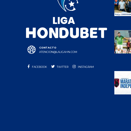
CONTACTO
ATENCION@LALIGAHN.COM
FACEBOOK
TWITTER
INSTAGRAM