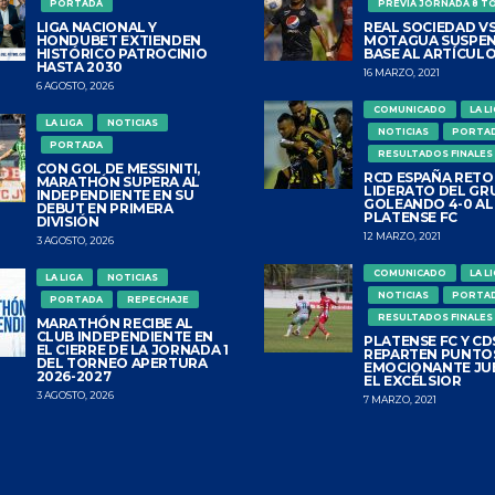
PORTADA
PREVIA JORNADA 8 T
LIGA NACIONAL Y
REAL SOCIEDAD VS
HONDUBET EXTIENDEN
MOTAGUA SUSPEN
HISTÓRICO PATROCINIO
BASE AL ARTÍCULO
HASTA 2030
16 MARZO, 2021
6 AGOSTO, 2026
COMUNICADO
LA L
LA LIGA
NOTICIAS
NOTICIAS
PORTA
PORTADA
RESULTADOS FINALES
CON GOL DE MESSINITI,
RCD ESPAÑA RETO
MARATHÓN SUPERA AL
LIDERATO DEL GR
INDEPENDIENTE EN SU
GOLEANDO 4-0 AL
DEBUT EN PRIMERA
PLATENSE FC
DIVISIÓN
12 MARZO, 2021
3 AGOSTO, 2026
COMUNICADO
LA L
LA LIGA
NOTICIAS
NOTICIAS
PORTA
PORTADA
REPECHAJE
RESULTADOS FINALES
MARATHÓN RECIBE AL
CLUB INDEPENDIENTE EN
PLATENSE FC Y CDS
EL CIERRE DE LA JORNADA 1
REPARTEN PUNTO
DEL TORNEO APERTURA
EMOCIONANTE JU
2026-2027
EL EXCÉLSIOR
3 AGOSTO, 2026
7 MARZO, 2021