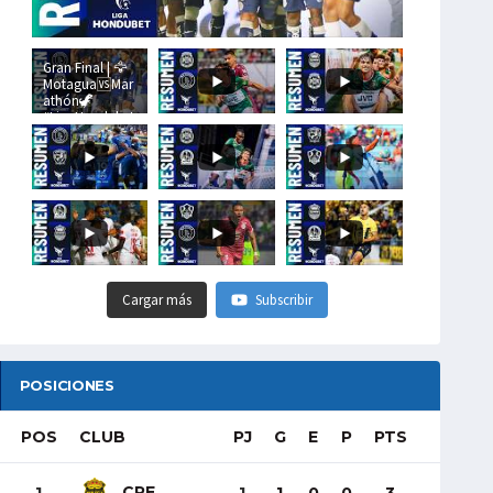
Gran Final | 🦅
Motagua🆚Mar
athón🦖
#LigaHondubet
Cargar más
Subscribir
POSICIONES
POS
CLUB
PJ
G
E
P
PTS
CRE