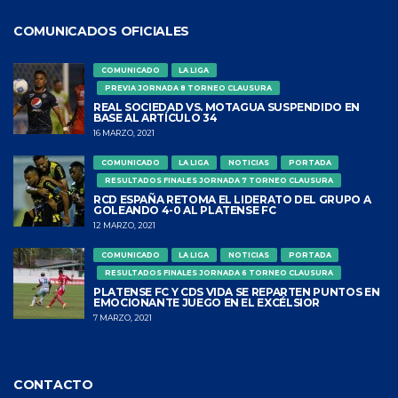
COMUNICADOS OFICIALES
COMUNICADO
LA LIGA
PREVIA JORNADA 8 TORNEO CLAUSURA
REAL SOCIEDAD VS. MOTAGUA SUSPENDIDO EN
BASE AL ARTÍCULO 34
16 MARZO, 2021
COMUNICADO
LA LIGA
NOTICIAS
PORTADA
RESULTADOS FINALES JORNADA 7 TORNEO CLAUSURA
RCD ESPAÑA RETOMA EL LIDERATO DEL GRUPO A
GOLEANDO 4-0 AL PLATENSE FC
12 MARZO, 2021
COMUNICADO
LA LIGA
NOTICIAS
PORTADA
RESULTADOS FINALES JORNADA 6 TORNEO CLAUSURA
PLATENSE FC Y CDS VIDA SE REPARTEN PUNTOS EN
EMOCIONANTE JUEGO EN EL EXCÉLSIOR
7 MARZO, 2021
CONTACTO