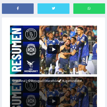
Gran Final | 🦅Motagua🆚Marathón🦖 #LigaHondubet