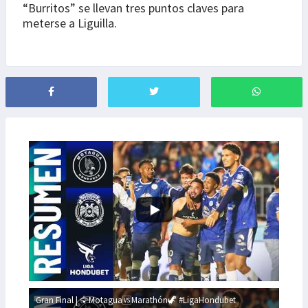
“Burritos” se llevan tres puntos claves para
meterse a Liguilla.
Gran Final | 🦅Motagua🆚Marathón🦖 #LigaHondubet