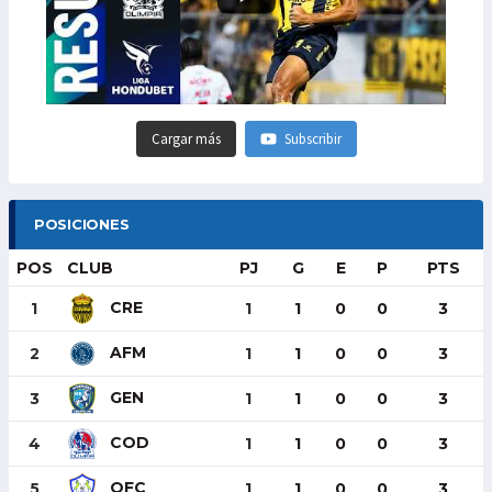
Cargar más
Subscribir
POSICIONES
POS
CLUB
PJ
G
E
P
PTS
CRE
1
1
1
0
0
3
AFM
2
1
1
0
0
3
GEN
3
1
1
0
0
3
COD
4
1
1
0
0
3
OFC
5
1
1
0
0
3