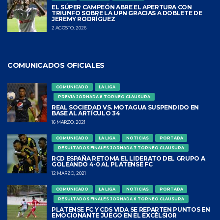
EL SÚPER CAMPEÓN ABRE EL APERTURA CON
TRIUNFO SOBRE LA UPN GRACIAS A DOBLETE DE
JEREMY RODRÍGUEZ
2 AGOSTO, 2026
COMUNICADOS OFICIALES
COMUNICADO
LA LIGA
PREVIA JORNADA 8 TORNEO CLAUSURA
REAL SOCIEDAD VS. MOTAGUA SUSPENDIDO EN
BASE AL ARTÍCULO 34
16 MARZO, 2021
COMUNICADO
LA LIGA
NOTICIAS
PORTADA
RESULTADOS FINALES JORNADA 7 TORNEO CLAUSURA
RCD ESPAÑA RETOMA EL LIDERATO DEL GRUPO A
GOLEANDO 4-0 AL PLATENSE FC
12 MARZO, 2021
COMUNICADO
LA LIGA
NOTICIAS
PORTADA
RESULTADOS FINALES JORNADA 6 TORNEO CLAUSURA
PLATENSE FC Y CDS VIDA SE REPARTEN PUNTOS EN
EMOCIONANTE JUEGO EN EL EXCÉLSIOR