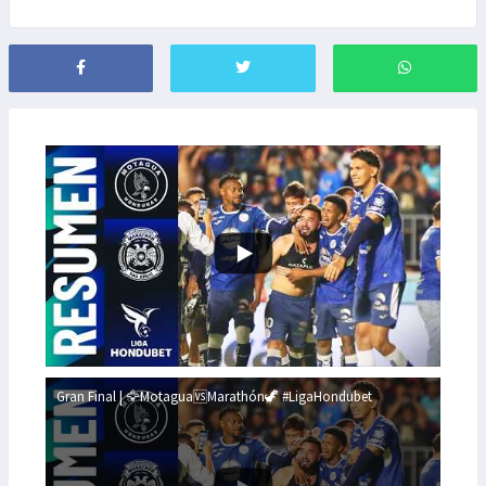
Gran Final | 🦅Motagua🆚Marathón🦖 #LigaHondubet