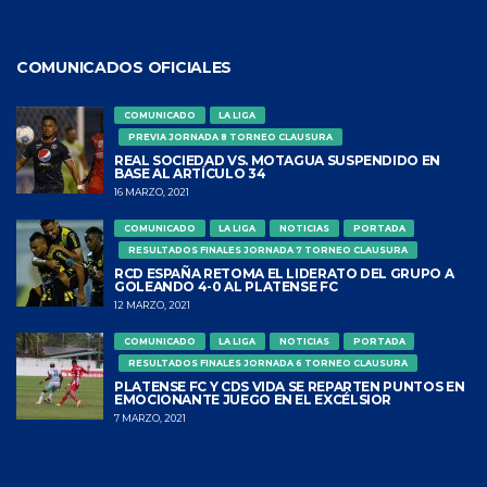
COMUNICADOS OFICIALES
COMUNICADO
LA LIGA
PREVIA JORNADA 8 TORNEO CLAUSURA
REAL SOCIEDAD VS. MOTAGUA SUSPENDIDO EN
BASE AL ARTÍCULO 34
16 MARZO, 2021
COMUNICADO
LA LIGA
NOTICIAS
PORTADA
RESULTADOS FINALES JORNADA 7 TORNEO CLAUSURA
RCD ESPAÑA RETOMA EL LIDERATO DEL GRUPO A
GOLEANDO 4-0 AL PLATENSE FC
12 MARZO, 2021
COMUNICADO
LA LIGA
NOTICIAS
PORTADA
RESULTADOS FINALES JORNADA 6 TORNEO CLAUSURA
PLATENSE FC Y CDS VIDA SE REPARTEN PUNTOS EN
EMOCIONANTE JUEGO EN EL EXCÉLSIOR
7 MARZO, 2021