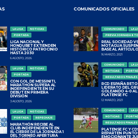
AS
COMUNICADOS OFICIALES
LA LIGA
NOTICIAS
COMUNICADO
LA L
PORTADA
PREVIA JORNADA 8 T
LIGA NACIONAL Y
REAL SOCIEDAD VS
HONDUBET EXTIENDEN
MOTAGUA SUSPEN
HISTÓRICO PATROCINIO
BASE AL ARTÍCULO
HASTA 2030
16 MARZO, 2021
6 AGOSTO, 2026
COMUNICADO
LA L
LA LIGA
NOTICIAS
NOTICIAS
PORTA
PORTADA
RESULTADOS FINALES
CON GOL DE MESSINITI,
RCD ESPAÑA RETO
MARATHÓN SUPERA AL
LIDERATO DEL GR
INDEPENDIENTE EN SU
GOLEANDO 4-0 AL
DEBUT EN PRIMERA
PLATENSE FC
DIVISIÓN
12 MARZO, 2021
3 AGOSTO, 2026
COMUNICADO
LA L
LA LIGA
NOTICIAS
NOTICIAS
PORTA
PORTADA
REPECHAJE
RESULTADOS FINALES
MARATHÓN RECIBE AL
CLUB INDEPENDIENTE EN
PLATENSE FC Y CDS
EL CIERRE DE LA JORNADA 1
REPARTEN PUNTO
DEL TORNEO APERTURA
EMOCIONANTE JU