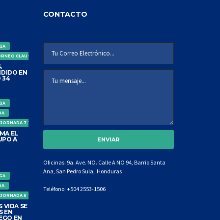
CONTACTO
IGA
ORNEO CLAUSURA
.
DIDO EN
 34
IGA
DA
 JORNADA 7 TORNEO CLAUSURA
MA EL
UPO A
Oficinas: 9a. Ave. NO. Calle A NO 94, Barrio Santa
Ana, San Pedro Sula, Honduras
IGA
DA
Teléfono:
+504 2553-1506
 JORNADA 6 TORNEO CLAUSURA
 VIDA SE
S EN
EGO EN