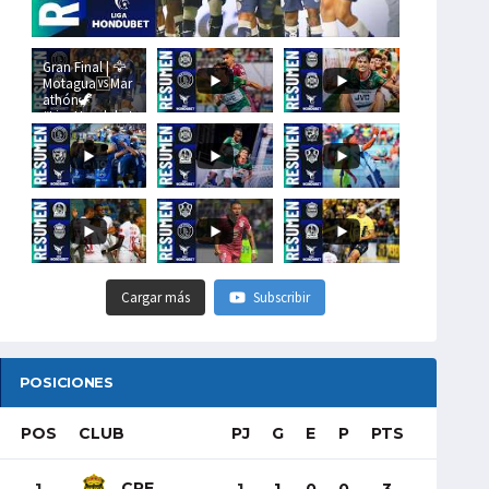
Gran Final | 🦅
Motagua🆚Mar
athón🦖
#LigaHondubet
Cargar más
Subscribir
POSICIONES
POS
CLUB
PJ
G
E
P
PTS
CRE