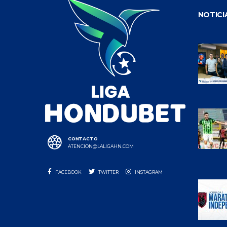
NOTICI
CONTACTO
ATENCION@LALIGAHN.COM
FACEBOOK
TWITTER
INSTAGRAM