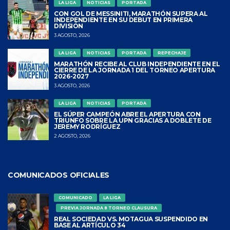
LA LIGA
NOTICIAS
PORTADA
CON GOL DE MESSINITI, MARATHÓN SUPERA AL
INDEPENDIENTE EN SU DEBUT EN PRIMERA
DIVISIÓN
3 AGOSTO, 2026
LA LIGA
NOTICIAS
PORTADA
REPECHAJE
MARATHÓN RECIBE AL CLUB INDEPENDIENTE EN EL
CIERRE DE LA JORNADA 1 DEL TORNEO APERTURA
2026-2027
3 AGOSTO, 2026
LA LIGA
NOTICIAS
PORTADA
EL SÚPER CAMPEÓN ABRE EL APERTURA CON
TRIUNFO SOBRE LA UPN GRACIAS A DOBLETE DE
JEREMY RODRÍGUEZ
2 AGOSTO, 2026
COMUNICADOS OFICIALES
COMUNICADO
LA LIGA
PREVIA JORNADA 8 TORNEO CLAUSURA
REAL SOCIEDAD VS. MOTAGUA SUSPENDIDO EN
BASE AL ARTÍCULO 34