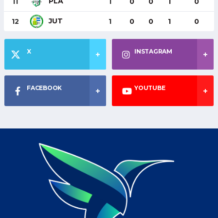
PLA
11
1
0
0
1
0
JUT
12
1
0
0
1
0
X
INSTAGRAM
FACEBOOK
YOUTUBE