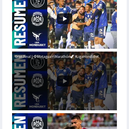
Gran Final | 🦅Motagua🆚Marathón🦖 #LigaHondubet