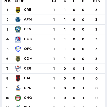
POS
CLUB
PJ
G
E
P
PTS
CRE
1
1
1
0
0
3
AFM
2
1
1
0
0
3
GEN
3
1
1
0
0
3
COD
4
1
1
0
0
3
OFC
5
1
1
0
0
3
CDM
6
1
1
0
0
3
CER
7
1
0
0
1
0
CAI
8
1
0
0
1
0
UPN
9
1
0
0
1
0
CHO
10
1
0
0
1
0