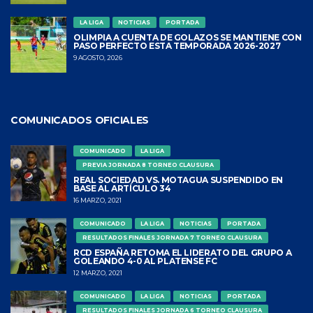
LA LIGA
NOTICIAS
PORTADA
OLIMPIA A CUENTA DE GOLAZOS SE MANTIENE CON
PASO PERFECTO ESTA TEMPORADA 2026-2027
9 AGOSTO, 2026
COMUNICADOS OFICIALES
COMUNICADO
LA LIGA
PREVIA JORNADA 8 TORNEO CLAUSURA
REAL SOCIEDAD VS. MOTAGUA SUSPENDIDO EN
BASE AL ARTÍCULO 34
16 MARZO, 2021
COMUNICADO
LA LIGA
NOTICIAS
PORTADA
RESULTADOS FINALES JORNADA 7 TORNEO CLAUSURA
RCD ESPAÑA RETOMA EL LIDERATO DEL GRUPO A
GOLEANDO 4-0 AL PLATENSE FC
12 MARZO, 2021
COMUNICADO
LA LIGA
NOTICIAS
PORTADA
RESULTADOS FINALES JORNADA 6 TORNEO CLAUSURA