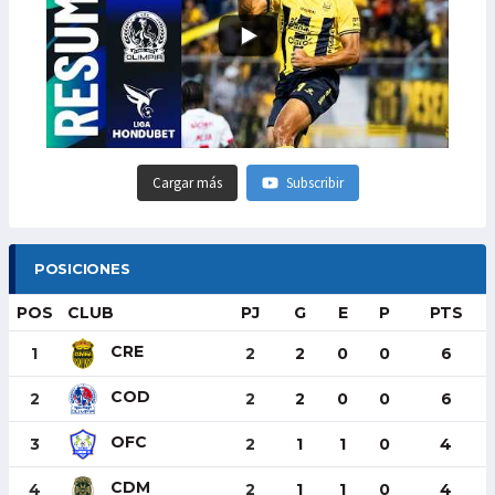
Cargar más
Subscribir
POSICIONES
POS
CLUB
PJ
G
E
P
PTS
CRE
1
2
2
0
0
6
COD
2
2
2
0
0
6
OFC
3
2
1
1
0
4
CDM
4
2
1
1
0
4