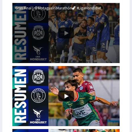
Gran Final | 🦅Motagua🆚Marathón🦖 #LigaHondubet