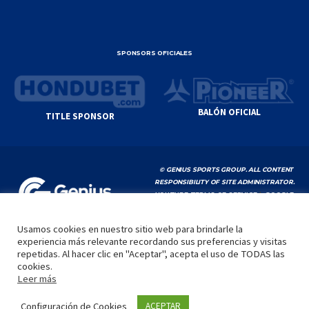
SPONSORS OFICIALES
BALÓN OFICIAL
TITLE SPONSOR
© GENIUS SPORTS GROUP. ALL CONTENT
RESPONSIBILITY OF SITE ADMINISTRATOR.
YOUTUBE TERMS OF SERVICE
|
GOOGLE
PRIVACY POLICY
|
POLÍTICA DE PRIVACIDAD
Usamos cookies en nuestro sitio web para brindarle la
experiencia más relevante recordando sus preferencias y visitas
INICIO
LA LIGA
VIDEOS
MEDIA
CONTACTO
repetidas. Al hacer clic en "Aceptar", acepta el uso de TODAS las
cookies.
by
Leer más
Configuración de Cookies
ACEPTAR