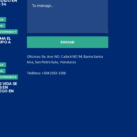
DIDO EN
 34
IGA
DA
 JORNADA 7 TORNEO CLAUSURA
MA EL
UPO A
Oficinas: 9a. Ave. NO. Calle A NO 94, Barrio Santa
Ana, San Pedro Sula, Honduras
IGA
DA
Teléfono:
+504 2553-1506
 JORNADA 6 TORNEO CLAUSURA
 VIDA SE
S EN
EGO EN