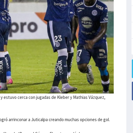
s y estuvo cerca con jugadas de Kleber y Mathias Vázquez,
 logró arrinconar a Juticalpa creando muchas opciones de gol.