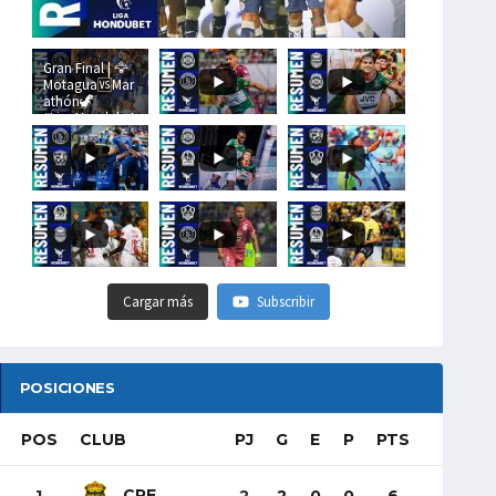
Gran Final | 🦅
Motagua🆚Mar
athón🦖
#LigaHondubet
Cargar más
Subscribir
POSICIONES
POS
CLUB
PJ
G
E
P
PTS
CRE