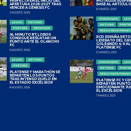
PERFECTA EN EL INICIO DEL
MOTAGUA SUSPEN
APERTURA 2026-2027 TRAS
BASE AL ARTÍCULO
VENCER A GÉNESIS FC
16 MARZO, 2021
9 AGOSTO, 2026
COMUNICADO
LA L
LA LIGA
NOTICIAS
NOTICIAS
PORTA
PORTADA
REPECHAJE
RESULTADOS FINALES
AL MINUTO 87, LOBOS
RCD ESPAÑA RETO
CONSIGUE RESCATAR UN
LIDERATO DEL GR
PUNTO ANTE EL OLANCHO
GOLEANDO 4-0 AL
FC
PLATENSE FC
8 AGOSTO, 2026
12 MARZO, 2021
LA LIGA
NOTICIAS
COMUNICADO
LA L
PORTADA
NOTICIAS
PORTA
PLATENSE Y MARATHÓN SE
RESULTADOS FINALES
REPARTEN LOS PUNTOS
TRAS INTENSO DUELO EN
PLATENSE FC Y CDS
EL ESTADIO EXCÉLSIOR
REPARTEN PUNTO
EMOCIONANTE JU
8 AGOSTO, 2026
EL EXCÉLSIOR
7 MARZO, 2021