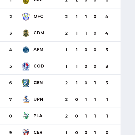
1
2
2
0
0
6
OFC
2
2
1
1
0
4
CDM
3
2
1
1
0
4
AFM
4
1
1
0
0
3
COD
5
1
1
0
0
3
GEN
6
2
1
0
1
3
UPN
7
2
0
1
1
1
PLA
8
2
0
1
1
1
CER
9
1
0
0
1
0