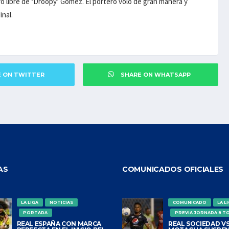
ro libre de ‘Droopy’ Gómez. El portero voló de gran manera y
inal.
E ON TWITTER
SHARE ON WHATSAPP
AS
COMUNICADOS OFICIALES
LA LIGA
NOTICIAS
COMUNICADO
LA L
PORTADA
PREVIA JORNADA 8 T
REAL ESPAÑA CON MARCA
REAL SOCIEDAD VS