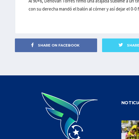
Al 90+6, Denovan Torres firmó una atajada sublime a un ti
con su derecha mandó el balón al córner y así dejar el 0-0 f
SHARE ON FACEBOOK
SHAR
NOTICI