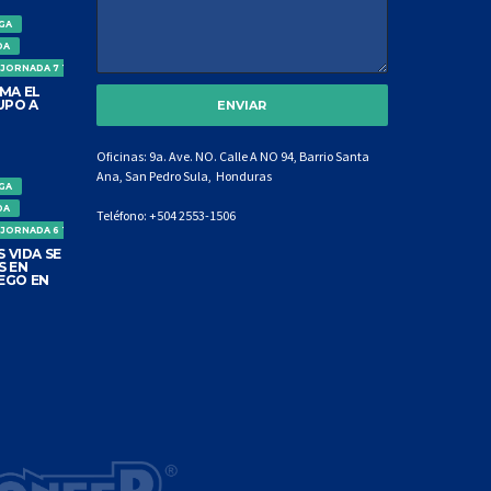
IGA
DA
 JORNADA 7 TORNEO CLAUSURA
MA EL
UPO A
Oficinas: 9a. Ave. NO. Calle A NO 94, Barrio Santa
Ana, San Pedro Sula, Honduras
IGA
DA
Teléfono:
+504 2553-1506
 JORNADA 6 TORNEO CLAUSURA
 VIDA SE
S EN
EGO EN