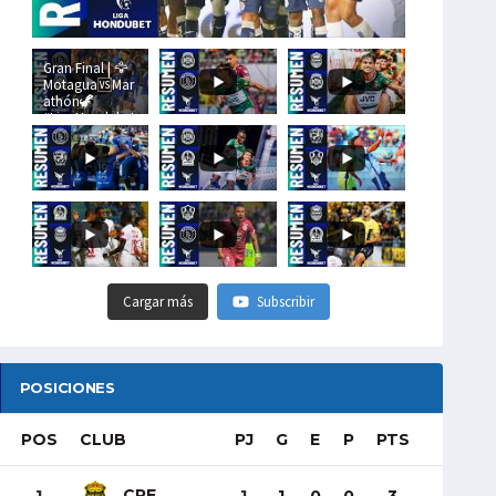
Gran Final | 🦅
Motagua🆚Mar
athón🦖
#LigaHondubet
Cargar más
Subscribir
POSICIONES
POS
CLUB
PJ
G
E
P
PTS
CRE