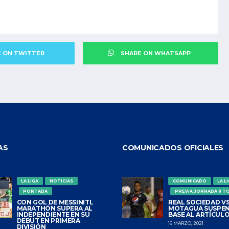
E ON TWITTER
SHARE ON WHATSAPP
AS
COMUNICADOS OFICIALES
LA LIGA
NOTICIAS
COMUNICADO
LA L
PORTADA
PREVIA JORNADA 8 T
CON GOL DE MESSINITI,
REAL SOCIEDAD VS
MARATHÓN SUPERA AL
MOTAGUA SUSPEN
INDEPENDIENTE EN SU
BASE AL ARTÍCULO
DEBUT EN PRIMERA
16 MARZO, 2021
DIVISIÓN