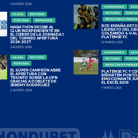
3 AGOSTO, 2026
COMUNICADO
LA L
NOTICIAS
PORTA
LA LIGA
NOTICIAS
RESULTADOS FINALES
PORTADA
REPECHAJE
RCD ESPAÑA RETO
MARATHÓN RECIBE AL
LIDERATO DEL GR
CLUB INDEPENDIENTE EN
GOLEANDO 4-0 AL
EL CIERRE DE LA JORNADA 1
PLATENSE FC
DEL TORNEO APERTURA
2026-2027
12 MARZO, 2021
3 AGOSTO, 2026
COMUNICADO
LA L
LA LIGA
NOTICIAS
NOTICIAS
PORTA
PORTADA
RESULTADOS FINALES
EL SÚPER CAMPEÓN ABRE
PLATENSE FC Y CDS
EL APERTURA CON
REPARTEN PUNTO
TRIUNFO SOBRE LA UPN
EMOCIONANTE JU
GRACIAS A DOBLETE DE
EL EXCÉLSIOR
JEREMY RODRÍGUEZ
7 MARZO, 2021
2 AGOSTO, 2026