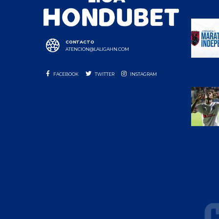
CONTACTO
ATENCION@LALIGAHN.COM
FACEBOOK
TWITTER
INSTAGRAM