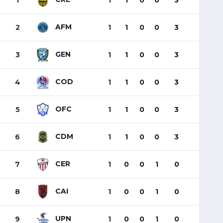
1
1
1
0
0
3
AFM
2
1
1
0
0
3
GEN
3
1
1
0
0
3
COD
4
1
1
0
0
3
OFC
5
1
1
0
0
3
CDM
6
1
1
0
0
3
CER
7
1
0
0
1
0
CAI
8
1
0
0
1
0
UPN
9
1
0
0
1
0