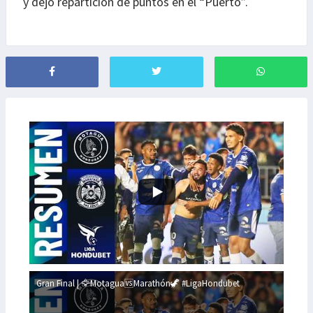
y dejó repartición de puntos en el “Puerto”.
Gran Final | 🦅Motagua🆚Marathón🦖 #LigaHondubet