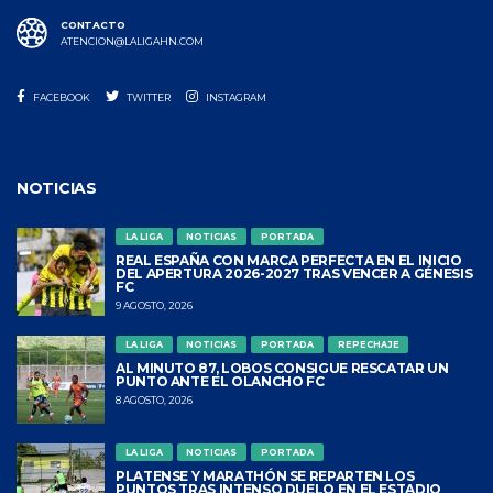
CONTACTO
ATENCION@LALIGAHN.COM
FACEBOOK
TWITTER
INSTAGRAM
NOTICIAS
LA LIGA
NOTICIAS
PORTADA
REAL ESPAÑA CON MARCA PERFECTA EN EL INICIO
DEL APERTURA 2026-2027 TRAS VENCER A GÉNESIS
FC
9 AGOSTO, 2026
LA LIGA
NOTICIAS
PORTADA
REPECHAJE
AL MINUTO 87, LOBOS CONSIGUE RESCATAR UN
PUNTO ANTE EL OLANCHO FC
8 AGOSTO, 2026
LA LIGA
NOTICIAS
PORTADA
PLATENSE Y MARATHÓN SE REPARTEN LOS
PUNTOS TRAS INTENSO DUELO EN EL ESTADIO