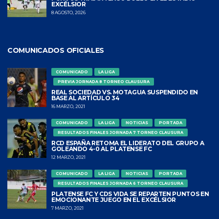
EXCÉLSIOR
8 AGOSTO, 2026
COMUNICADOS OFICIALES
COMUNICADO
LA LIGA
PREVIA JORNADA 8 TORNEO CLAUSURA
REAL SOCIEDAD VS. MOTAGUA SUSPENDIDO EN
BASE AL ARTÍCULO 34
16 MARZO, 2021
COMUNICADO
LA LIGA
NOTICIAS
PORTADA
RESULTADOS FINALES JORNADA 7 TORNEO CLAUSURA
RCD ESPAÑA RETOMA EL LIDERATO DEL GRUPO A
GOLEANDO 4-0 AL PLATENSE FC
12 MARZO, 2021
COMUNICADO
LA LIGA
NOTICIAS
PORTADA
RESULTADOS FINALES JORNADA 6 TORNEO CLAUSURA
PLATENSE FC Y CDS VIDA SE REPARTEN PUNTOS EN
EMOCIONANTE JUEGO EN EL EXCÉLSIOR
7 MARZO, 2021