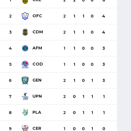
1
2
2
0
0
6
OFC
2
2
1
1
0
4
CDM
3
2
1
1
0
4
AFM
4
1
1
0
0
3
COD
5
1
1
0
0
3
GEN
6
2
1
0
1
3
UPN
7
2
0
1
1
1
PLA
8
2
0
1
1
1
CER
9
1
0
0
1
0