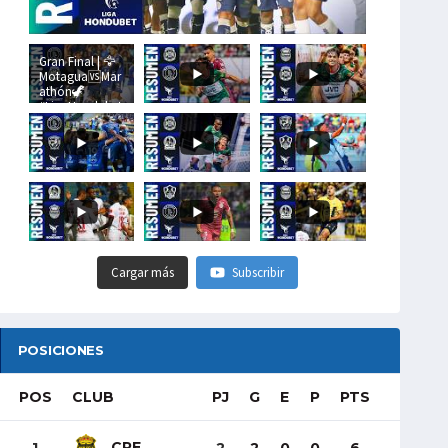
Gran Final | 🦅
Motagua🆚Mar
athón🦖
#LigaHondubet
Cargar más
Subscribir
POSICIONES
POS
CLUB
PJ
G
E
P
PTS
CRE