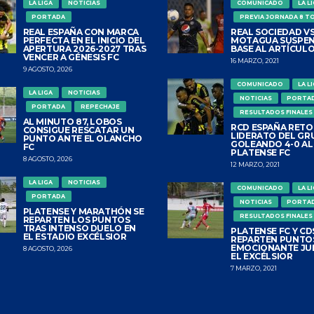
LA LIGA
NOTICIAS
COMUNICADO
LA L
PORTADA
PREVIA JORNADA 8 T
REAL ESPAÑA CON MARCA
REAL SOCIEDAD VS
PERFECTA EN EL INICIO DEL
MOTAGUA SUSPEN
APERTURA 2026-2027 TRAS
BASE AL ARTÍCULO
VENCER A GÉNESIS FC
16 MARZO, 2021
9 AGOSTO, 2026
COMUNICADO
LA L
LA LIGA
NOTICIAS
NOTICIAS
PORTA
PORTADA
REPECHAJE
RESULTADOS FINALES
AL MINUTO 87, LOBOS
RCD ESPAÑA RETO
CONSIGUE RESCATAR UN
LIDERATO DEL GR
PUNTO ANTE EL OLANCHO
GOLEANDO 4-0 AL
FC
PLATENSE FC
8 AGOSTO, 2026
12 MARZO, 2021
LA LIGA
NOTICIAS
COMUNICADO
LA L
PORTADA
NOTICIAS
PORTA
PLATENSE Y MARATHÓN SE
RESULTADOS FINALES
REPARTEN LOS PUNTOS
TRAS INTENSO DUELO EN
PLATENSE FC Y CDS
EL ESTADIO EXCÉLSIOR
REPARTEN PUNTO
EMOCIONANTE JU
8 AGOSTO, 2026
EL EXCÉLSIOR
7 MARZO, 2021