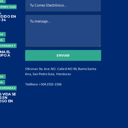
IGA
ORNEO CLAUSURA
.
DIDO EN
 34
IGA
DA
 JORNADA 7 TORNEO CLAUSURA
MA EL
UPO A
Oficinas: 9a. Ave. NO. Calle A NO 94, Barrio Santa
Ana, San Pedro Sula, Honduras
IGA
DA
Teléfono:
+504 2553-1506
 JORNADA 6 TORNEO CLAUSURA
 VIDA SE
S EN
EGO EN