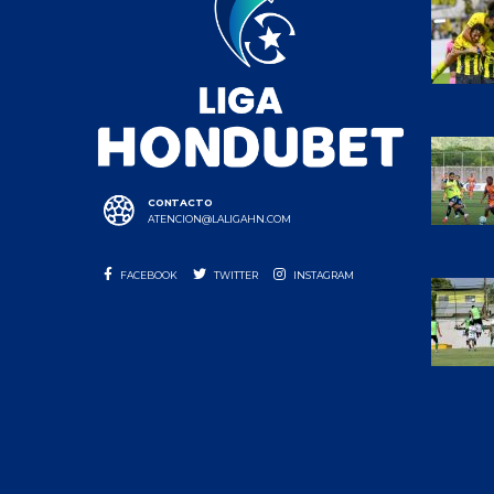
CONTACTO
ATENCION@LALIGAHN.COM
FACEBOOK
TWITTER
INSTAGRAM