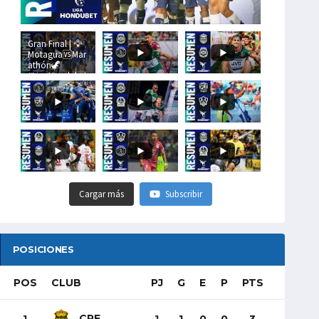
Gran Final | 🦅
Motagua🆚Mar
athón🦖
#LigaHondubet
Cargar más
Subscribir
POSICIONES
POS
CLUB
PJ
G
E
P
PTS
CRE