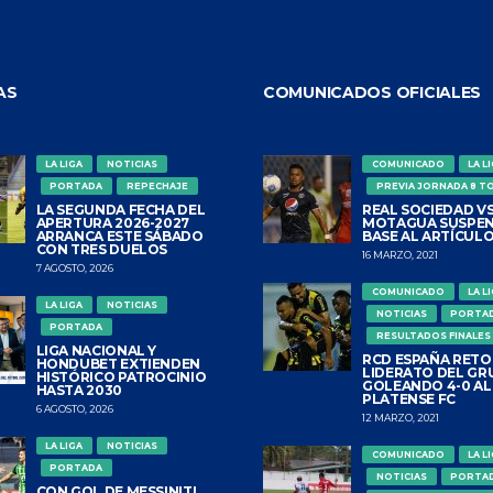
AS
COMUNICADOS OFICIALES
LA LIGA
NOTICIAS
COMUNICADO
LA L
PORTADA
REPECHAJE
PREVIA JORNADA 8 T
LA SEGUNDA FECHA DEL
REAL SOCIEDAD VS
APERTURA 2026-2027
MOTAGUA SUSPEN
ARRANCA ESTE SÁBADO
BASE AL ARTÍCULO
CON TRES DUELOS
16 MARZO, 2021
7 AGOSTO, 2026
COMUNICADO
LA L
LA LIGA
NOTICIAS
NOTICIAS
PORTA
PORTADA
RESULTADOS FINALES
LIGA NACIONAL Y
RCD ESPAÑA RETO
HONDUBET EXTIENDEN
LIDERATO DEL GR
HISTÓRICO PATROCINIO
GOLEANDO 4-0 AL
HASTA 2030
PLATENSE FC
6 AGOSTO, 2026
12 MARZO, 2021
LA LIGA
NOTICIAS
COMUNICADO
LA L
PORTADA
NOTICIAS
PORTA
CON GOL DE MESSINITI,