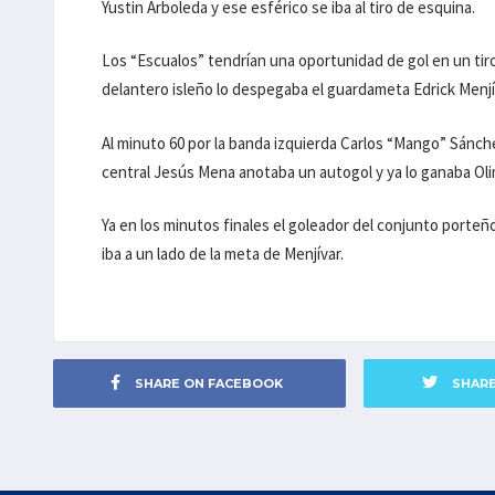
Yustin Arboleda y ese esférico se iba al tiro de esquina.
Los “Escualos” tendrían una oportunidad de gol en un ti
delantero isleño lo despegaba el guardameta Edrick Menjí
Al minuto 60 por la banda izquierda Carlos “Mango” Sánch
central Jesús Mena anotaba un autogol y ya lo ganaba Oli
Ya en los minutos finales el goleador del conjunto porteñ
iba a un lado de la meta de Menjívar.
SHARE ON FACEBOOK
SHAR