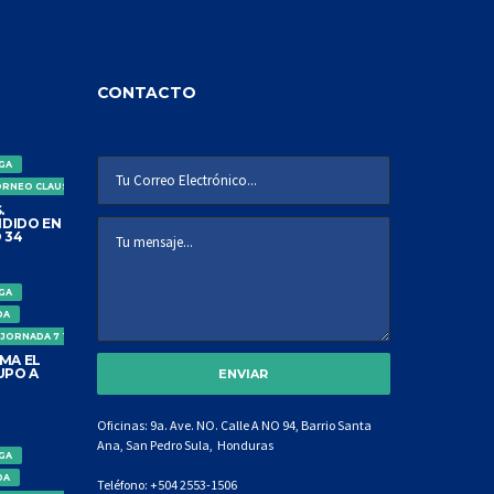
CONTACTO
IGA
ORNEO CLAUSURA
.
DIDO EN
 34
IGA
DA
 JORNADA 7 TORNEO CLAUSURA
MA EL
UPO A
Oficinas: 9a. Ave. NO. Calle A NO 94, Barrio Santa
Ana, San Pedro Sula, Honduras
IGA
DA
Teléfono:
+504 2553-1506