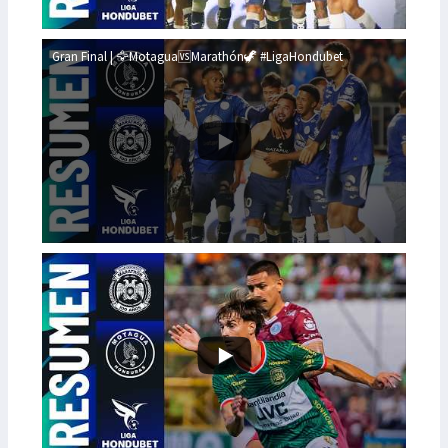
Gran Final | 🦅Motagua🆚Marathón🦖 #LigaHondubet