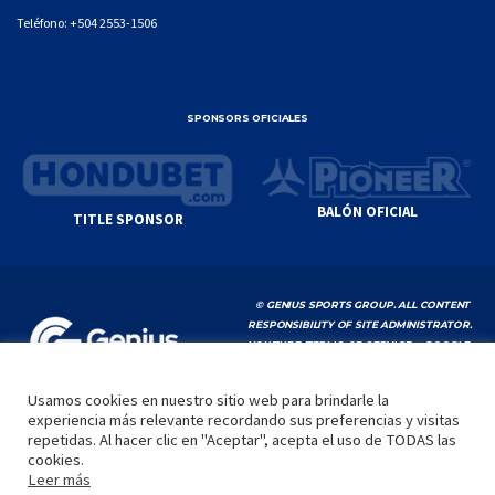
Teléfono:
+504 2553-1506
SPONSORS OFICIALES
BALÓN OFICIAL
TITLE SPONSOR
© GENIUS SPORTS GROUP. ALL CONTENT
RESPONSIBILITY OF SITE ADMINISTRATOR.
YOUTUBE TERMS OF SERVICE
|
GOOGLE
PRIVACY POLICY
|
POLÍTICA DE PRIVACIDAD
Usamos cookies en nuestro sitio web para brindarle la
experiencia más relevante recordando sus preferencias y visitas
INICIO
LA LIGA
VIDEOS
MEDIA
CONTACTO
repetidas. Al hacer clic en "Aceptar", acepta el uso de TODAS las
cookies.
by
Leer más