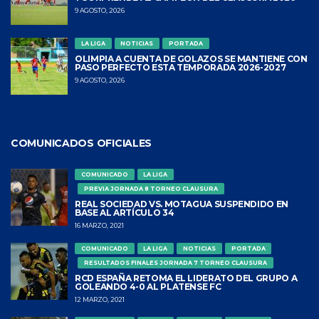
9 AGOSTO, 2026
LA LIGA
NOTICIAS
PORTADA
OLIMPIA A CUENTA DE GOLAZOS SE MANTIENE CON
PASO PERFECTO ESTA TEMPORADA 2026-2027
9 AGOSTO, 2026
COMUNICADOS OFICIALES
COMUNICADO
LA LIGA
PREVIA JORNADA 8 TORNEO CLAUSURA
REAL SOCIEDAD VS. MOTAGUA SUSPENDIDO EN
BASE AL ARTÍCULO 34
16 MARZO, 2021
COMUNICADO
LA LIGA
NOTICIAS
PORTADA
RESULTADOS FINALES JORNADA 7 TORNEO CLAUSURA
RCD ESPAÑA RETOMA EL LIDERATO DEL GRUPO A
GOLEANDO 4-0 AL PLATENSE FC
12 MARZO, 2021