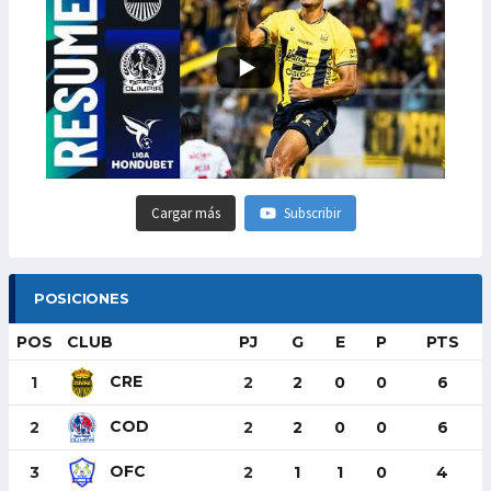
Cargar más
Subscribir
POSICIONES
POS
CLUB
PJ
G
E
P
PTS
CRE
1
2
2
0
0
6
COD
2
2
2
0
0
6
OFC
3
2
1
1
0
4