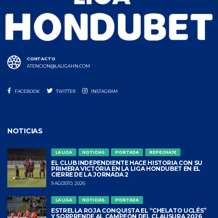
CONTACTO
ATENCION@LALIGAHN.COM
FACEBOOK
TWITTER
INSTAGRAM
NOTICIAS
LA LIGA
NOTICIAS
PORTADA
REPECHAJE
EL CLUB INDEPENDIENTE HACE HISTORIA CON SU
PRIMERA VICTORIA EN LA LIGA HONDUBET EN EL
CIERRE DE LA JORNADA 2
9 AGOSTO, 2026
LA LIGA
NOTICIAS
PORTADA
ESTRELLA ROJA CONQUISTA EL “CHELATO UCLÉS”
Y SORPRENDE AL CAMPEÓN DEL CLAUSURA 2026