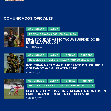
COMUNICADOS OFICIALES
COMUNICADO
LA LIGA
PREVIA JORNADA 8 TORNEO CLAUSURA
REAL SOCIEDAD VS. MOTAGUA SUSPENDIDO EN
BASE AL ARTÍCULO 34
16 MARZO, 2021
COMUNICADO
LA LIGA
NOTICIAS
PORTADA
RESULTADOS FINALES JORNADA 7 TORNEO CLAUSURA
RCD ESPAÑA RETOMA EL LIDERATO DEL GRUPO A
GOLEANDO 4-0 AL PLATENSE FC
12 MARZO, 2021
COMUNICADO
LA LIGA
NOTICIAS
PORTADA
RESULTADOS FINALES JORNADA 6 TORNEO CLAUSURA
PLATENSE FC Y CDS VIDA SE REPARTEN PUNTOS EN
EMOCIONANTE JUEGO EN EL EXCÉLSIOR
7 MARZO, 2021