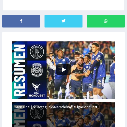
Gran Final | 🦅Motagua🆚Marathón🦖 #LigaHondubet