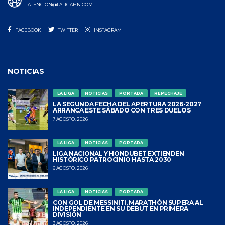
ATENCION@LALIGAHN.COM
FACEBOOK
TWITTER
INSTAGRAM
NOTICIAS
LA LIGA
NOTICIAS
PORTADA
REPECHAJE
LA SEGUNDA FECHA DEL APERTURA 2026-2027
ARRANCA ESTE SÁBADO CON TRES DUELOS
7 AGOSTO, 2026
LA LIGA
NOTICIAS
PORTADA
LIGA NACIONAL Y HONDUBET EXTIENDEN
HISTÓRICO PATROCINIO HASTA 2030
6 AGOSTO, 2026
LA LIGA
NOTICIAS
PORTADA
CON GOL DE MESSINITI, MARATHÓN SUPERA AL
INDEPENDIENTE EN SU DEBUT EN PRIMERA
DIVISIÓN
3 AGOSTO, 2026