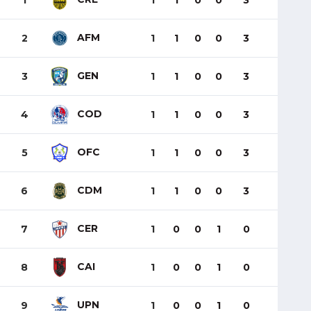
1
1
1
0
0
3
AFM
2
1
1
0
0
3
GEN
3
1
1
0
0
3
COD
4
1
1
0
0
3
OFC
5
1
1
0
0
3
CDM
6
1
1
0
0
3
CER
7
1
0
0
1
0
CAI
8
1
0
0
1
0
UPN
9
1
0
0
1
0