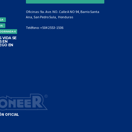
Oficinas: 9a. Ave. NO. Calle A NO 94, Barrio Santa
Ana, San Pedro Sula, Honduras
IGA
DA
Teléfono:
+504 2553-1506
 JORNADA 6 TORNEO CLAUSURA
 VIDA SE
S EN
EGO EN
ÓN OFICIAL