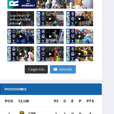
Gran Final | 🦅
Motagua🆚Mar
athón🦖
#LigaHondubet
Cargar más
Subscribir
POSICIONES
POS
CLUB
PJ
G
E
P
PTS
CRE