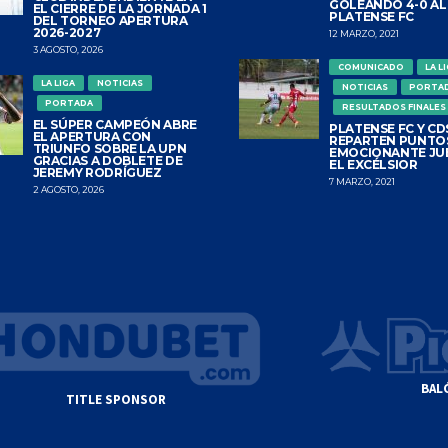
GOLEANDO 4-0 AL
EL CIERRE DE LA JORNADA 1
PLATENSE FC
DEL TORNEO APERTURA
2026-2027
12 MARZO, 2021
3 AGOSTO, 2026
COMUNICADO
LA L
LA LIGA
NOTICIAS
NOTICIAS
PORTA
PORTADA
RESULTADOS FINALES
EL SÚPER CAMPEÓN ABRE
PLATENSE FC Y CDS
EL APERTURA CON
REPARTEN PUNTO
TRIUNFO SOBRE LA UPN
EMOCIONANTE JU
GRACIAS A DOBLETE DE
EL EXCÉLSIOR
JEREMY RODRÍGUEZ
7 MARZO, 2021
2 AGOSTO, 2026
BAL
TITLE SPONSOR