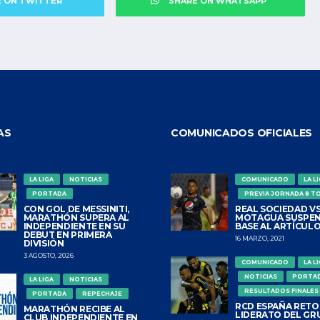
E ON TWITTER
SHARE ON WHATSAPP
AS
COMUNICADOS OFICIALES
LA LIGA
NOTICIAS
COMUNICADO
LA L
PORTADA
PREVIA JORNADA 8 T
CON GOL DE MESSINITI,
REAL SOCIEDAD VS
MARATHÓN SUPERA AL
MOTAGUA SUSPEN
INDEPENDIENTE EN SU
BASE AL ARTÍCULO
DEBUT EN PRIMERA
16 MARZO, 2021
DIVISIÓN
3 AGOSTO, 2026
COMUNICADO
LA L
NOTICIAS
PORTA
LA LIGA
NOTICIAS
RESULTADOS FINALES
PORTADA
REPECHAJE
RCD ESPAÑA RETO
MARATHÓN RECIBE AL
LIDERATO DEL GR
CLUB INDEPENDIENTE EN