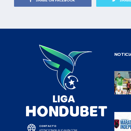
SHARE ON FACEBOOK
SHAR
NOTICI
CONTACTO
ATENCION@LALIGAHN.COM