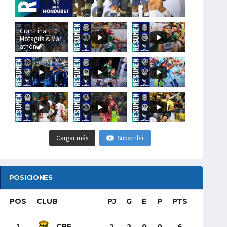
Gran Final | 🦅
Motagua🆚Mar
athón🦖
#LigaHondubet
Cargar más
Subscribir
POSICIONES
POS
CLUB
PJ
G
E
P
PTS
CRE