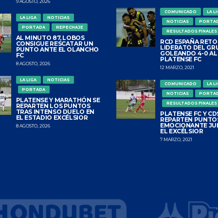
9 AGOSTO, 2026
COMUNICADO
LA L
LA LIGA
NOTICIAS
NOTICIAS
PORTA
PORTADA
REPECHAJE
RESULTADOS FINALES
AL MINUTO 87, LOBOS
RCD ESPAÑA RETO
CONSIGUE RESCATAR UN
LIDERATO DEL GR
PUNTO ANTE EL OLANCHO
GOLEANDO 4-0 AL
FC
PLATENSE FC
8 AGOSTO, 2026
12 MARZO, 2021
LA LIGA
NOTICIAS
COMUNICADO
LA L
PORTADA
NOTICIAS
PORTA
PLATENSE Y MARATHÓN SE
RESULTADOS FINALES
REPARTEN LOS PUNTOS
TRAS INTENSO DUELO EN
PLATENSE FC Y CDS
EL ESTADIO EXCÉLSIOR
REPARTEN PUNTO
EMOCIONANTE JU
8 AGOSTO, 2026
EL EXCÉLSIOR
7 MARZO, 2021