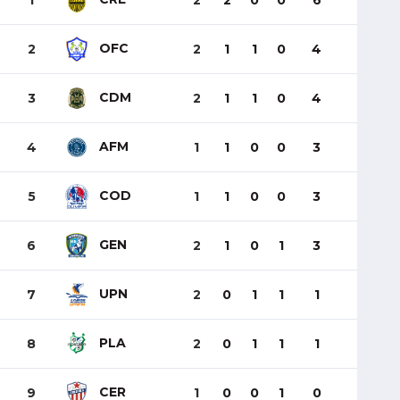
1
2
2
0
0
6
OFC
2
2
1
1
0
4
CDM
3
2
1
1
0
4
AFM
4
1
1
0
0
3
COD
5
1
1
0
0
3
GEN
6
2
1
0
1
3
UPN
7
2
0
1
1
1
PLA
8
2
0
1
1
1
CER
9
1
0
0
1
0