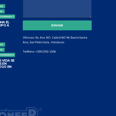
IGA
DA
 JORNADA 7 TORNEO CLAUSURA
MA EL
UPO A
Oficinas: 9a. Ave. NO. Calle A NO 94, Barrio Santa
Ana, San Pedro Sula, Honduras
IGA
DA
Teléfono:
+504 2553-1506
 JORNADA 6 TORNEO CLAUSURA
 VIDA SE
S EN
EGO EN