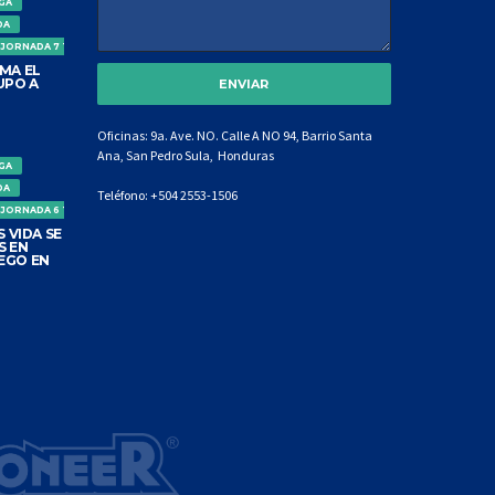
IGA
DA
 JORNADA 7 TORNEO CLAUSURA
MA EL
UPO A
Oficinas: 9a. Ave. NO. Calle A NO 94, Barrio Santa
Ana, San Pedro Sula, Honduras
IGA
DA
Teléfono:
+504 2553-1506
 JORNADA 6 TORNEO CLAUSURA
 VIDA SE
S EN
EGO EN