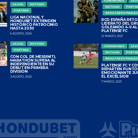
COMUNICADO
LA L
LA LIGA
NOTICIAS
NOTICIAS
PORTA
PORTADA
RESULTADOS FINALES
LIGA NACIONAL Y
RCD ESPAÑA RETO
HONDUBET EXTIENDEN
LIDERATO DEL GR
HISTÓRICO PATROCINIO
GOLEANDO 4-0 AL
HASTA 2030
PLATENSE FC
6 AGOSTO, 2026
12 MARZO, 2021
LA LIGA
NOTICIAS
COMUNICADO
LA L
PORTADA
NOTICIAS
PORTA
CON GOL DE MESSINITI,
RESULTADOS FINALES
MARATHÓN SUPERA AL
INDEPENDIENTE EN SU
PLATENSE FC Y CDS
DEBUT EN PRIMERA
REPARTEN PUNTO
DIVISIÓN
EMOCIONANTE JU
EL EXCÉLSIOR
3 AGOSTO, 2026
7 MARZO, 2021