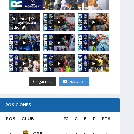
Gran Final | 🦅
Motagua🆚Mar
athón🦖
#LigaHondubet
Cargar más
Subscribir
POSICIONES
POS
CLUB
PJ
G
E
P
PTS
CRE