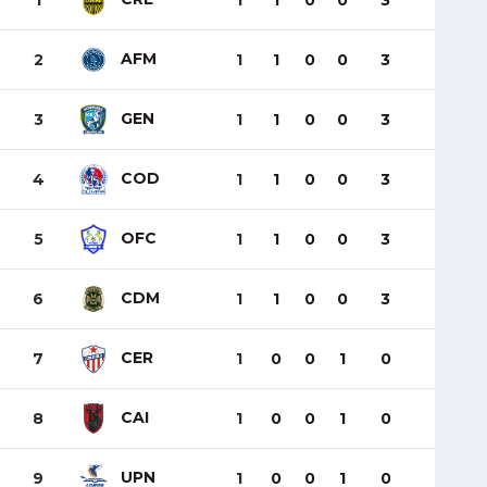
1
1
1
0
0
3
AFM
2
1
1
0
0
3
GEN
3
1
1
0
0
3
COD
4
1
1
0
0
3
OFC
5
1
1
0
0
3
CDM
6
1
1
0
0
3
CER
7
1
0
0
1
0
CAI
8
1
0
0
1
0
UPN
9
1
0
0
1
0