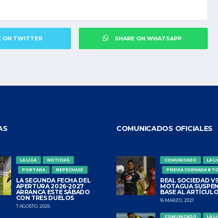
E ON TWITTER
SHARE ON WHATSAPP
AS
COMUNICADOS OFICIALES
LA LIGA
NOTICIAS
COMUNICADO
LA L
PORTADA
REPECHAJE
PREVIA JORNADA 8 T
LA SEGUNDA FECHA DEL
REAL SOCIEDAD VS
APERTURA 2026-2027
MOTAGUA SUSPEN
ARRANCA ESTE SÁBADO
BASE AL ARTÍCULO
CON TRES DUELOS
16 MARZO, 2021
7 AGOSTO, 2026
COMUNICADO
LA L