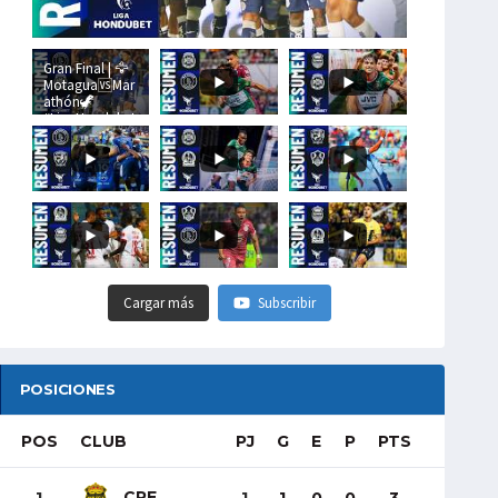
Gran Final | 🦅
Motagua🆚Mar
athón🦖
#LigaHondubet
Cargar más
Subscribir
POSICIONES
POS
CLUB
PJ
G
E
P
PTS
CRE