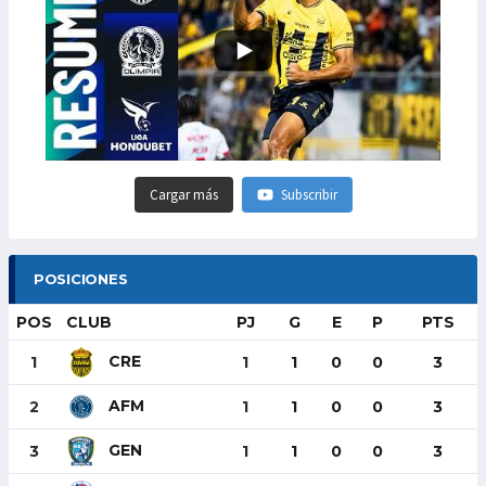
Cargar más
Subscribir
POSICIONES
POS
CLUB
PJ
G
E
P
PTS
CRE
1
1
1
0
0
3
AFM
2
1
1
0
0
3
GEN
3
1
1
0
0
3