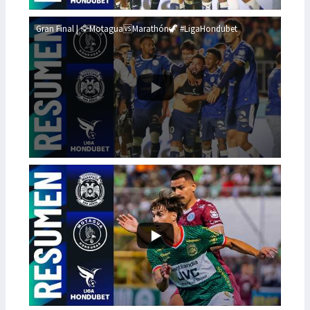
Gran Final | 🦅Motagua🆚Marathón🦖 #LigaHondubet