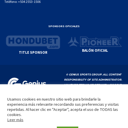
Teléfono:
+504 2553-1506
SPONSORS OFICIALES
BALÓN OFICIAL
TITLE SPONSOR
© GENIUS SPORTS GROUP. ALL CONTENT
RESPONSIBILITY OF SITE ADMINISTRATOR.
YOUTUBE TERMS OF SERVICE
|
GOOGLE
PRIVACY POLICY
|
POLÍTICA DE PRIVACIDAD
Usamos cookies en nuestro sitio web para brindarle la
experiencia más relevante recordando sus preferencias y visitas
INICIO
LA LIGA
VIDEOS
MEDIA
CONTACTO
repetidas. Al hacer clic en "Aceptar", acepta el uso de TODAS las
cookies.
by
Leer más