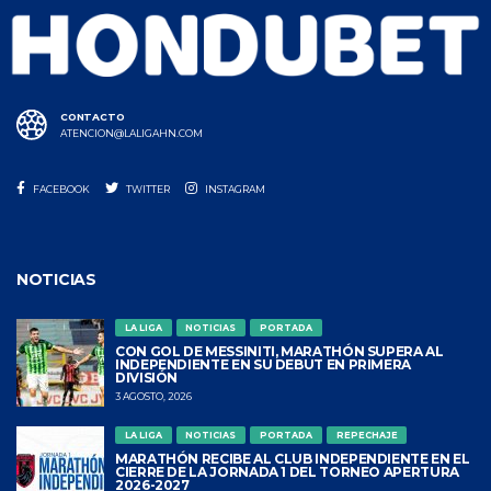
CONTACTO
ATENCION@LALIGAHN.COM
FACEBOOK
TWITTER
INSTAGRAM
NOTICIAS
LA LIGA
NOTICIAS
PORTADA
CON GOL DE MESSINITI, MARATHÓN SUPERA AL
INDEPENDIENTE EN SU DEBUT EN PRIMERA
DIVISIÓN
3 AGOSTO, 2026
LA LIGA
NOTICIAS
PORTADA
REPECHAJE
MARATHÓN RECIBE AL CLUB INDEPENDIENTE EN EL
CIERRE DE LA JORNADA 1 DEL TORNEO APERTURA
2026-2027