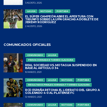
3 AGOSTO, 2026
LA LIGA
NOTICIAS
PORTADA
EL SÚPER CAMPEÓN ABRE EL APERTURA CON
TRIUNFO SOBRE LA UPN GRACIAS A DOBLETE DE
JEREMY RODRÍGUEZ
2 AGOSTO, 2026
COMUNICADOS OFICIALES
COMUNICADO
LA LIGA
PREVIA JORNADA 8 TORNEO CLAUSURA
REAL SOCIEDAD VS. MOTAGUA SUSPENDIDO EN
BASE AL ARTÍCULO 34
16 MARZO, 2021
COMUNICADO
LA LIGA
NOTICIAS
PORTADA
RESULTADOS FINALES JORNADA 7 TORNEO CLAUSURA
RCD ESPAÑA RETOMA EL LIDERATO DEL GRUPO A
GOLEANDO 4-0 AL PLATENSE FC
12 MARZO, 2021
COMUNICADO
LA LIGA
NOTICIAS
PORTADA