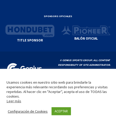
SPONSORS OFICIALES
BALÓN OFICIAL
TITLE SPONSOR
© GENIUS SPORTS GROUP. ALL CONTENT
RESPONSIBILITY OF SITE ADMINISTRATOR.
YOUTUBE TERMS OF SERVICE
|
GOOGLE
PRIVACY POLICY
|
POLÍTICA DE PRIVACIDAD
Usamos cookies en nuestro sitio web para brindarle la
experiencia más relevante recordando sus preferencias y visitas
INICIO
LA LIGA
VIDEOS
MEDIA
CONTACTO
repetidas. Al hacer clic en "Aceptar", acepta el uso de TODAS las
cookies.
by
Leer más
Configuración de Cookies
ACEPTAR