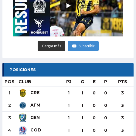
Cargar más
Subscribir
POSICIONES
POS
CLUB
PJ
G
E
P
PTS
CRE
1
1
1
0
0
3
AFM
2
1
1
0
0
3
GEN
3
1
1
0
0
3
COD
4
1
1
0
0
3