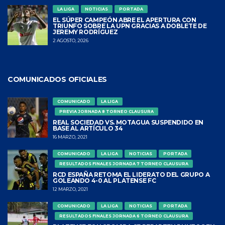
LA LIGA
NOTICIAS
PORTADA
EL SÚPER CAMPEÓN ABRE EL APERTURA CON
TRIUNFO SOBRE LA UPN GRACIAS A DOBLETE DE
JEREMY RODRÍGUEZ
2 AGOSTO, 2026
COMUNICADOS OFICIALES
COMUNICADO
LA LIGA
PREVIA JORNADA 8 TORNEO CLAUSURA
REAL SOCIEDAD VS. MOTAGUA SUSPENDIDO EN
BASE AL ARTÍCULO 34
16 MARZO, 2021
COMUNICADO
LA LIGA
NOTICIAS
PORTADA
RESULTADOS FINALES JORNADA 7 TORNEO CLAUSURA
RCD ESPAÑA RETOMA EL LIDERATO DEL GRUPO A
GOLEANDO 4-0 AL PLATENSE FC
12 MARZO, 2021
COMUNICADO
LA LIGA
NOTICIAS
PORTADA
RESULTADOS FINALES JORNADA 6 TORNEO CLAUSURA