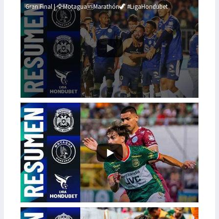
Gran Final | 🦅Motagua🆚Marathón🦖 #LigaHondubet