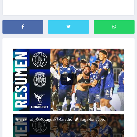
Gran Final | 🦅Motagua🆚Marathón🦖 #LigaHondubet