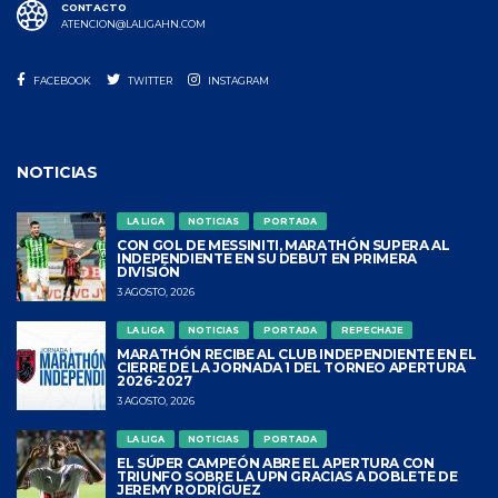
CONTACTO
ATENCION@LALIGAHN.COM
FACEBOOK
TWITTER
INSTAGRAM
NOTICIAS
LA LIGA
NOTICIAS
PORTADA
CON GOL DE MESSINITI, MARATHÓN SUPERA AL
INDEPENDIENTE EN SU DEBUT EN PRIMERA
DIVISIÓN
3 AGOSTO, 2026
LA LIGA
NOTICIAS
PORTADA
REPECHAJE
MARATHÓN RECIBE AL CLUB INDEPENDIENTE EN EL
CIERRE DE LA JORNADA 1 DEL TORNEO APERTURA
2026-2027
3 AGOSTO, 2026
LA LIGA
NOTICIAS
PORTADA
EL SÚPER CAMPEÓN ABRE EL APERTURA CON
TRIUNFO SOBRE LA UPN GRACIAS A DOBLETE DE
JEREMY RODRÍGUEZ