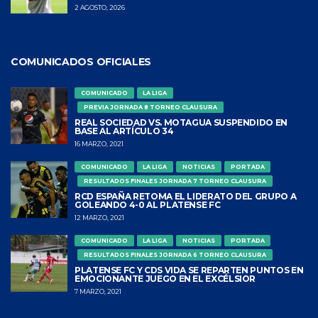
2 AGOSTO, 2026
COMUNICADOS OFICIALES
COMUNICADO
LA LIGA
PREVIA JORNADA 8 TORNEO CLAUSURA
REAL SOCIEDAD VS. MOTAGUA SUSPENDIDO EN
BASE AL ARTÍCULO 34
16 MARZO, 2021
COMUNICADO
LA LIGA
NOTICIAS
PORTADA
RESULTADOS FINALES JORNADA 7 TORNEO CLAUSURA
RCD ESPAÑA RETOMA EL LIDERATO DEL GRUPO A
GOLEANDO 4-0 AL PLATENSE FC
12 MARZO, 2021
COMUNICADO
LA LIGA
NOTICIAS
PORTADA
RESULTADOS FINALES JORNADA 6 TORNEO CLAUSURA
PLATENSE FC Y CDS VIDA SE REPARTEN PUNTOS EN
EMOCIONANTE JUEGO EN EL EXCÉLSIOR
7 MARZO, 2021