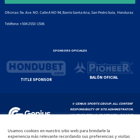
Oficinas: 9a. Ave. NO. Calle A NO 94, Barrio Santa Ana, San Pedro Sula, Honduras
Teléfono:
+504 2553-1506
SPONSORS OFICIALES
BALÓN OFICIAL
TITLE SPONSOR
© GENIUS SPORTS GROUP. ALL CONTENT
RESPONSIBILITY OF SITE ADMINISTRATOR.
YOUTUBE TERMS OF SERVICE
|
GOOGLE
PRIVACY POLICY
|
POLÍTICA DE PRIVACIDAD
Usamos cookies en nuestro sitio web para brindarle la
experiencia más relevante recordando sus preferencias y visitas
INICIO
LA LIGA
VIDEOS
MEDIA
CONTACTO