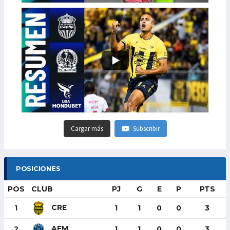
Cargar más
Subscribir
POSICIONES
POS
CLUB
PJ
G
E
P
PTS
CRE
1
1
1
0
0
3
AFM
2
1
1
0
0
3