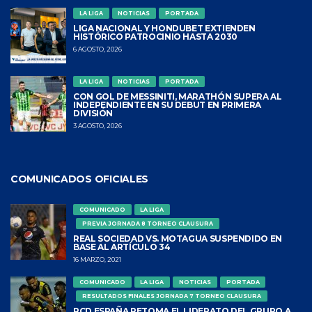
LA LIGA
NOTICIAS
PORTADA
LIGA NACIONAL Y HONDUBET EXTIENDEN
HISTÓRICO PATROCINIO HASTA 2030
6 AGOSTO, 2026
LA LIGA
NOTICIAS
PORTADA
CON GOL DE MESSINITI, MARATHÓN SUPERA AL
INDEPENDIENTE EN SU DEBUT EN PRIMERA
DIVISIÓN
3 AGOSTO, 2026
COMUNICADOS OFICIALES
COMUNICADO
LA LIGA
PREVIA JORNADA 8 TORNEO CLAUSURA
REAL SOCIEDAD VS. MOTAGUA SUSPENDIDO EN
BASE AL ARTÍCULO 34
16 MARZO, 2021
COMUNICADO
LA LIGA
NOTICIAS
PORTADA
RESULTADOS FINALES JORNADA 7 TORNEO CLAUSURA
RCD ESPAÑA RETOMA EL LIDERATO DEL GRUPO A