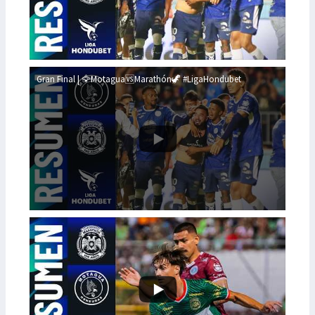
Gran Final | 🦅Motagua🆚Marathón🦖 #LigaHondubet