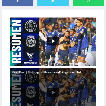
Gran Final | 🦅Motagua🆚Marathón🦖 #LigaHondubet