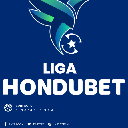
CONTACTO
ATENCION@LALIGAHN.COM
FACEBOOK
TWITTER
INSTAGRAM