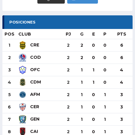
POSICIONES
POS
CLUB
PJ
G
E
P
PTS
CRE
1
2
2
0
0
6
COD
2
2
2
0
0
6
OFC
3
2
1
1
0
4
CDM
4
2
1
1
0
4
AFM
5
2
1
0
1
3
CER
6
2
1
0
1
3
GEN
7
2
1
0
1
3
CAI
8
2
1
0
1
3