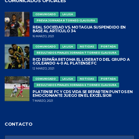
COMUNICADOS OFICIALES
COMUNICADO
LA LIGA
PREVIA JORNADA 8 TORNEO CLAUSURA
REAL SOCIEDAD VS. MOTAGUA SUSPENDIDO EN
BASE AL ARTÍCULO 34
16 MARZO, 2021
COMUNICADO
LA LIGA
NOTICIAS
PORTADA
RESULTADOS FINALES JORNADA 7 TORNEO CLAUSURA
RCD ESPAÑA RETOMA EL LIDERATO DEL GRUPO A
GOLEANDO 4-0 AL PLATENSE FC
12 MARZO, 2021
COMUNICADO
LA LIGA
NOTICIAS
PORTADA
RESULTADOS FINALES JORNADA 6 TORNEO CLAUSURA
PLATENSE FC Y CDS VIDA SE REPARTEN PUNTOS EN
EMOCIONANTE JUEGO EN EL EXCÉLSIOR
7 MARZO, 2021
CONTACTO