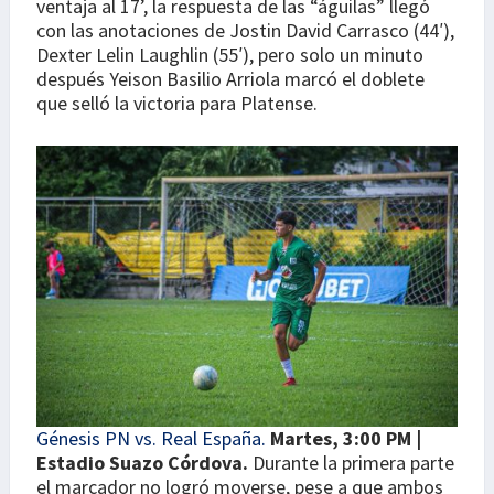
ventaja al 17’, la respuesta de las “águilas” llegó
con las anotaciones de Jostin David Carrasco (44′),
Dexter Lelin Laughlin (55′), pero solo un minuto
después Yeison Basilio Arriola marcó el doblete
que selló la victoria para Platense.
Génesis PN vs. Real España.
Martes, 3:00 PM |
Estadio Suazo Córdova.
Durante la primera parte
el marcador no logró moverse, pese a que ambos