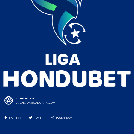
CONTACTO
ATENCION@LALIGAHN.COM
FACEBOOK
TWITTER
INSTAGRAM