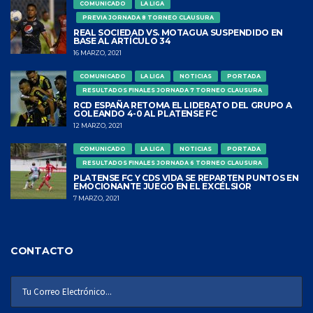
COMUNICADO
LA LIGA
PREVIA JORNADA 8 TORNEO CLAUSURA
REAL SOCIEDAD VS. MOTAGUA SUSPENDIDO EN
BASE AL ARTÍCULO 34
16 MARZO, 2021
COMUNICADO
LA LIGA
NOTICIAS
PORTADA
RESULTADOS FINALES JORNADA 7 TORNEO CLAUSURA
RCD ESPAÑA RETOMA EL LIDERATO DEL GRUPO A
GOLEANDO 4-0 AL PLATENSE FC
12 MARZO, 2021
COMUNICADO
LA LIGA
NOTICIAS
PORTADA
RESULTADOS FINALES JORNADA 6 TORNEO CLAUSURA
PLATENSE FC Y CDS VIDA SE REPARTEN PUNTOS EN
EMOCIONANTE JUEGO EN EL EXCÉLSIOR
7 MARZO, 2021
CONTACTO