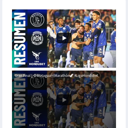
Gran Final | 🦅Motagua🆚Marathón🦖 #LigaHondubet