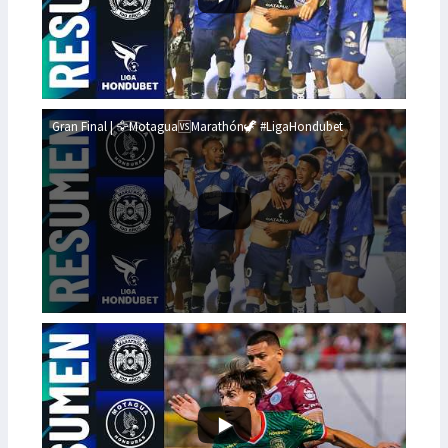
Gran Final | 🦅Motagua🆚Marathón🦖 #LigaHondubet