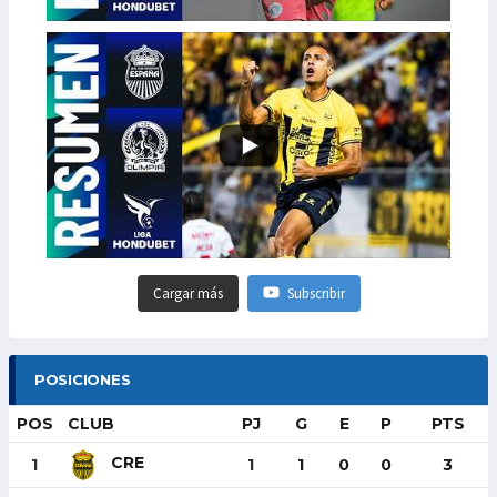
Cargar más
Subscribir
POSICIONES
POS
CLUB
PJ
G
E
P
PTS
CRE
1
1
1
0
0
3