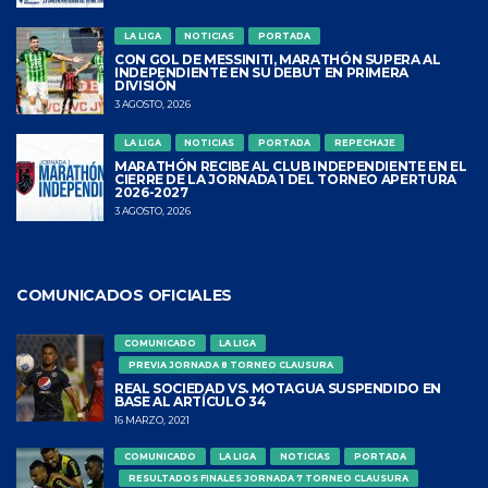
LA LIGA
NOTICIAS
PORTADA
CON GOL DE MESSINITI, MARATHÓN SUPERA AL
INDEPENDIENTE EN SU DEBUT EN PRIMERA
DIVISIÓN
3 AGOSTO, 2026
LA LIGA
NOTICIAS
PORTADA
REPECHAJE
MARATHÓN RECIBE AL CLUB INDEPENDIENTE EN EL
CIERRE DE LA JORNADA 1 DEL TORNEO APERTURA
2026-2027
3 AGOSTO, 2026
COMUNICADOS OFICIALES
COMUNICADO
LA LIGA
PREVIA JORNADA 8 TORNEO CLAUSURA
REAL SOCIEDAD VS. MOTAGUA SUSPENDIDO EN
BASE AL ARTÍCULO 34
16 MARZO, 2021
COMUNICADO
LA LIGA
NOTICIAS
PORTADA
RESULTADOS FINALES JORNADA 7 TORNEO CLAUSURA