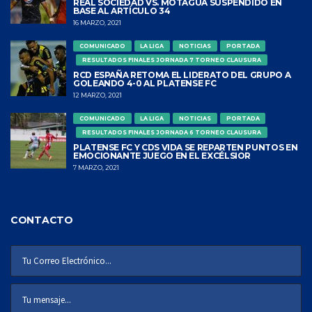
REAL SOCIEDAD VS. MOTAGUA SUSPENDIDO EN
BASE AL ARTÍCULO 34
16 MARZO, 2021
COMUNICADO
LA LIGA
NOTICIAS
PORTADA
RESULTADOS FINALES JORNADA 7 TORNEO CLAUSURA
RCD ESPAÑA RETOMA EL LIDERATO DEL GRUPO A
GOLEANDO 4-0 AL PLATENSE FC
12 MARZO, 2021
COMUNICADO
LA LIGA
NOTICIAS
PORTADA
RESULTADOS FINALES JORNADA 6 TORNEO CLAUSURA
PLATENSE FC Y CDS VIDA SE REPARTEN PUNTOS EN
EMOCIONANTE JUEGO EN EL EXCÉLSIOR
7 MARZO, 2021
CONTACTO