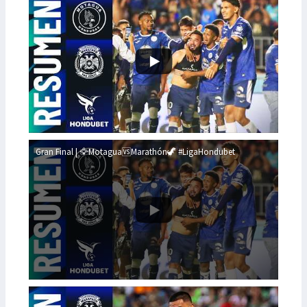
Gran Final | 🦅Motagua🆚Marathón🦖 #LigaHondubet