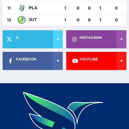
PLA
11
1
0
0
1
0
JUT
12
1
0
0
1
0
X
INSTAGRAM
FACEBOOK
YOUTUBE