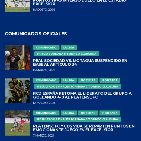
PUNTOS TRAS INTENSO DUELO EN EL ESTADIO
EXCÉLSIOR
8 AGOSTO, 2026
COMUNICADOS OFICIALES
COMUNICADO
LA LIGA
PREVIA JORNADA 8 TORNEO CLAUSURA
REAL SOCIEDAD VS. MOTAGUA SUSPENDIDO EN
BASE AL ARTÍCULO 34
16 MARZO, 2021
COMUNICADO
LA LIGA
NOTICIAS
PORTADA
RESULTADOS FINALES JORNADA 7 TORNEO CLAUSURA
RCD ESPAÑA RETOMA EL LIDERATO DEL GRUPO A
GOLEANDO 4-0 AL PLATENSE FC
12 MARZO, 2021
COMUNICADO
LA LIGA
NOTICIAS
PORTADA
RESULTADOS FINALES JORNADA 6 TORNEO CLAUSURA
PLATENSE FC Y CDS VIDA SE REPARTEN PUNTOS EN
EMOCIONANTE JUEGO EN EL EXCÉLSIOR
7 MARZO, 2021