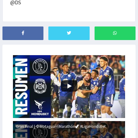
@DS
Gran Final | 🦅Motagua🆚Marathón🦖 #LigaHondubet