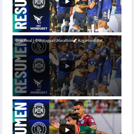
Gran Final | 🦅Motagua🆚Marathón🦖 #LigaHondubet