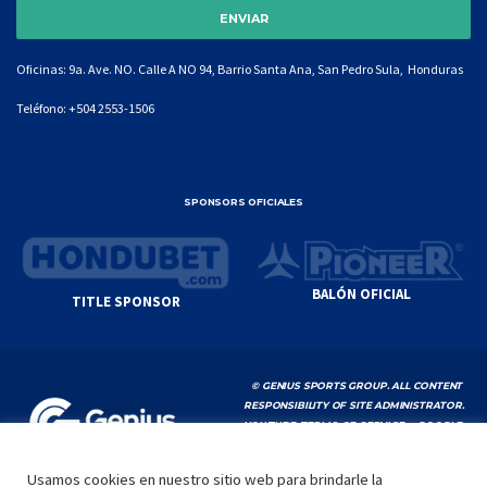
Oficinas: 9a. Ave. NO. Calle A NO 94, Barrio Santa Ana, San Pedro Sula, Honduras
Teléfono:
+504 2553-1506
SPONSORS OFICIALES
BALÓN OFICIAL
TITLE SPONSOR
© GENIUS SPORTS GROUP. ALL CONTENT
RESPONSIBILITY OF SITE ADMINISTRATOR.
YOUTUBE TERMS OF SERVICE
|
GOOGLE
PRIVACY POLICY
|
POLÍTICA DE PRIVACIDAD
Usamos cookies en nuestro sitio web para brindarle la