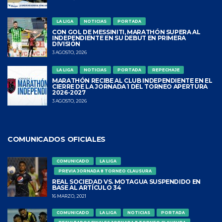
LA LIGA
NOTICIAS
PORTADA
CON GOL DE MESSINITI, MARATHÓN SUPERA AL
INDEPENDIENTE EN SU DEBUT EN PRIMERA
DIVISIÓN
3 AGOSTO, 2026
LA LIGA
NOTICIAS
PORTADA
REPECHAJE
MARATHÓN RECIBE AL CLUB INDEPENDIENTE EN EL
CIERRE DE LA JORNADA 1 DEL TORNEO APERTURA
2026-2027
3 AGOSTO, 2026
COMUNICADOS OFICIALES
COMUNICADO
LA LIGA
PREVIA JORNADA 8 TORNEO CLAUSURA
REAL SOCIEDAD VS. MOTAGUA SUSPENDIDO EN
BASE AL ARTÍCULO 34
16 MARZO, 2021
COMUNICADO
LA LIGA
NOTICIAS
PORTADA