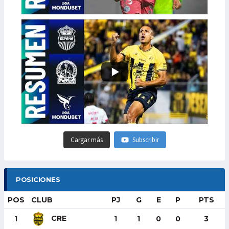
Cargar más
Subscribir
POSICIONES
POS
CLUB
PJ
G
E
P
PTS
CRE
1
1
1
0
0
3