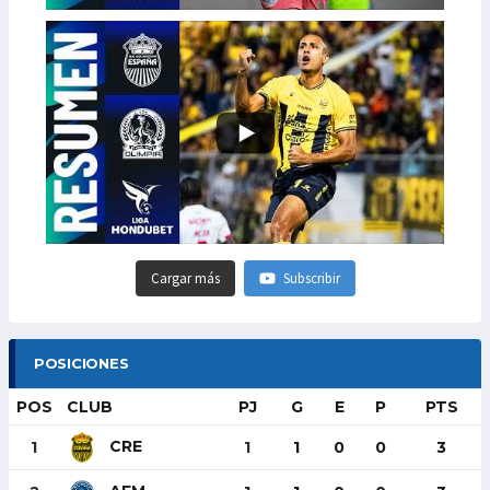
Cargar más
Subscribir
POSICIONES
POS
CLUB
PJ
G
E
P
PTS
CRE
1
1
1
0
0
3