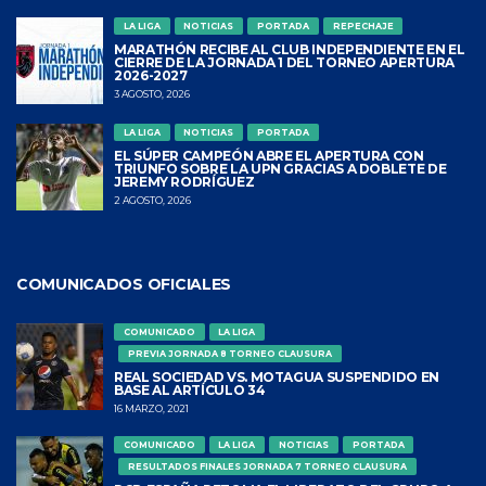
LA LIGA
NOTICIAS
PORTADA
REPECHAJE
MARATHÓN RECIBE AL CLUB INDEPENDIENTE EN EL
CIERRE DE LA JORNADA 1 DEL TORNEO APERTURA
2026-2027
3 AGOSTO, 2026
LA LIGA
NOTICIAS
PORTADA
EL SÚPER CAMPEÓN ABRE EL APERTURA CON
TRIUNFO SOBRE LA UPN GRACIAS A DOBLETE DE
JEREMY RODRÍGUEZ
2 AGOSTO, 2026
COMUNICADOS OFICIALES
COMUNICADO
LA LIGA
PREVIA JORNADA 8 TORNEO CLAUSURA
REAL SOCIEDAD VS. MOTAGUA SUSPENDIDO EN
BASE AL ARTÍCULO 34
16 MARZO, 2021
COMUNICADO
LA LIGA
NOTICIAS
PORTADA
RESULTADOS FINALES JORNADA 7 TORNEO CLAUSURA