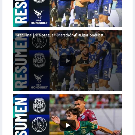
Gran Final | 🦅Motagua🆚Marathón🦖 #LigaHondubet