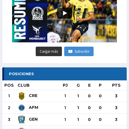
Cargar más
Subscribir
POSICIONES
POS
CLUB
PJ
G
E
P
PTS
CRE
1
1
1
0
0
3
AFM
2
1
1
0
0
3
GEN
3
1
1
0
0
3