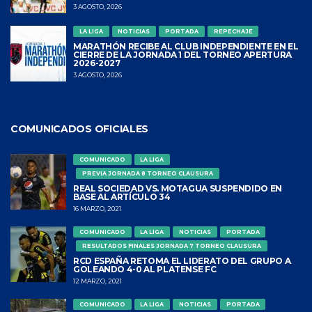
3 AGOSTO, 2026
LA LIGA
NOTICIAS
PORTADA
REPECHAJE
MARATHÓN RECIBE AL CLUB INDEPENDIENTE EN EL
CIERRE DE LA JORNADA 1 DEL TORNEO APERTURA
2026-2027
3 AGOSTO, 2026
COMUNICADOS OFICIALES
COMUNICADO
LA LIGA
PREVIA JORNADA 8 TORNEO CLAUSURA
REAL SOCIEDAD VS. MOTAGUA SUSPENDIDO EN
BASE AL ARTÍCULO 34
16 MARZO, 2021
COMUNICADO
LA LIGA
NOTICIAS
PORTADA
RESULTADOS FINALES JORNADA 7 TORNEO CLAUSURA
RCD ESPAÑA RETOMA EL LIDERATO DEL GRUPO A
GOLEANDO 4-0 AL PLATENSE FC
12 MARZO, 2021
COMUNICADO
LA LIGA
NOTICIAS
PORTADA