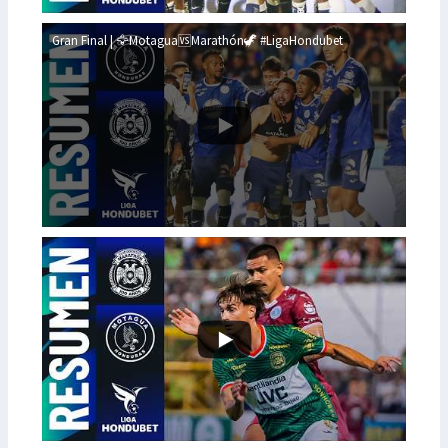
Gran Final | 🦅Motagua🆚Marathón🦖 #LigaHondubet