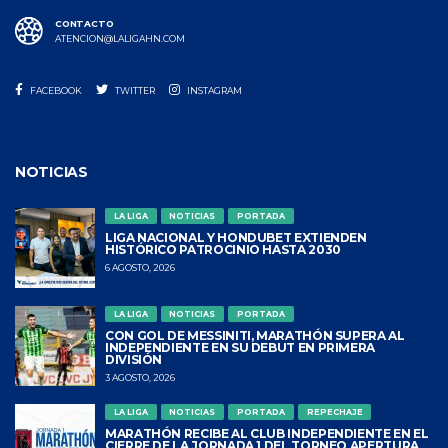
CONTACTO
ATENCION@LALIGAHN.COM
FACEBOOK
TWITTER
INSTAGRAM
NOTICIAS
LA LIGA
NOTICIAS
PORTADA
LIGA NACIONAL Y HONDUBET EXTIENDEN
HISTÓRICO PATROCINIO HASTA 2030
6 AGOSTO, 2026
LA LIGA
NOTICIAS
PORTADA
CON GOL DE MESSINITI, MARATHÓN SUPERA AL
INDEPENDIENTE EN SU DEBUT EN PRIMERA
DIVISIÓN
3 AGOSTO, 2026
LA LIGA
NOTICIAS
PORTADA
REPECHAJE
MARATHÓN RECIBE AL CLUB INDEPENDIENTE EN EL
CIERRE DE LA JORNADA 1 DEL TORNEO APERTURA