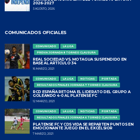
2026-2027
3 AGOSTO, 2026
COMUNICADOS OFICIALES
COMUNICADO
LA LIGA
PREVIA JORNADA 8 TORNEO CLAUSURA
REAL SOCIEDAD VS. MOTAGUA SUSPENDIDO EN
BASE AL ARTÍCULO 34
16 MARZO, 2021
COMUNICADO
LA LIGA
NOTICIAS
PORTADA
RESULTADOS FINALES JORNADA 7 TORNEO CLAUSURA
RCD ESPAÑA RETOMA EL LIDERATO DEL GRUPO A
GOLEANDO 4-0 AL PLATENSE FC
12 MARZO, 2021
COMUNICADO
LA LIGA
NOTICIAS
PORTADA
RESULTADOS FINALES JORNADA 6 TORNEO CLAUSURA
PLATENSE FC Y CDS VIDA SE REPARTEN PUNTOS EN
EMOCIONANTE JUEGO EN EL EXCÉLSIOR
7 MARZO, 2021