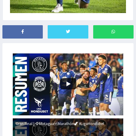
Gran Final | 🦅Motagua🆚Marathón🦖 #LigaHondubet