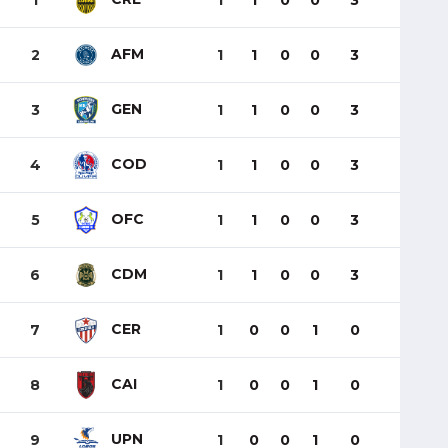
1
1
1
0
0
3
AFM
2
1
1
0
0
3
GEN
3
1
1
0
0
3
COD
4
1
1
0
0
3
OFC
5
1
1
0
0
3
CDM
6
1
1
0
0
3
CER
7
1
0
0
1
0
CAI
8
1
0
0
1
0
UPN
9
1
0
0
1
0