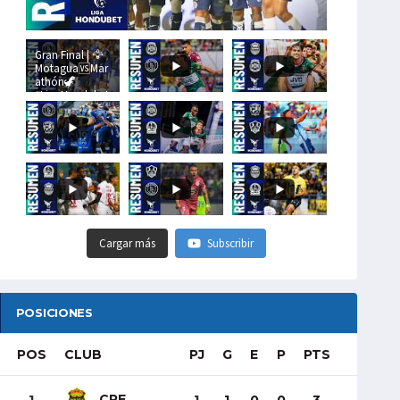
Gran Final | 🦅
Motagua🆚Mar
athón🦖
#LigaHondubet
Cargar más
Subscribir
POSICIONES
POS
CLUB
PJ
G
E
P
PTS
CRE