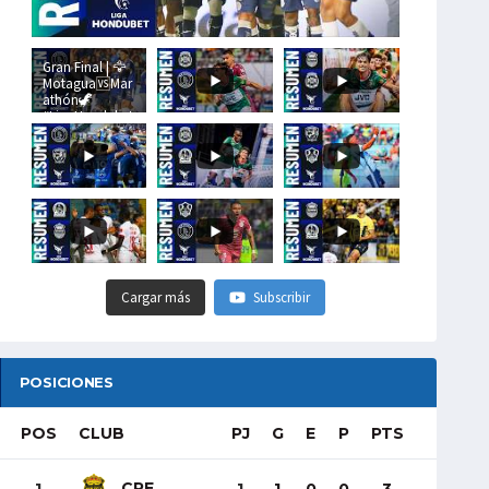
Gran Final | 🦅
Motagua🆚Mar
athón🦖
#LigaHondubet
Cargar más
Subscribir
POSICIONES
POS
CLUB
PJ
G
E
P
PTS
CRE