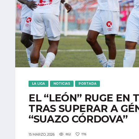
LA LIGA
NOTICIAS
PORTADA
EL “LEÓN” RUGE EN 
TRAS SUPERAR A GÉNE
“SUAZO CÓRDOVA”
15 MARZO, 2026
852
178