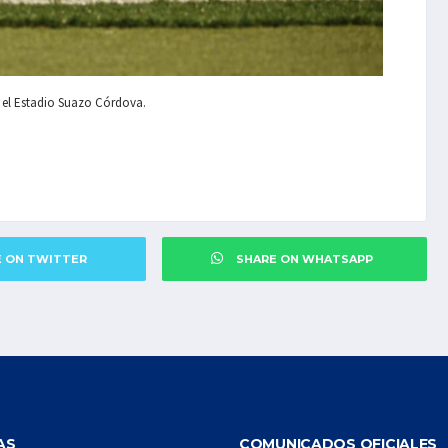
 el Estadio Suazo Córdova.
E ON TWITTER
SHARE ON WHATSAPP
AS
COMUNICADOS OFICIALES