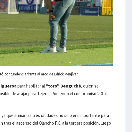
altó contundencia frente al arco de Edrick Menjívar.
Figueroa
para habilitar al
“toro” Benguché
, quien se
sible de atajar para Tejeda. Poniendo el compromiso 2-0 al
, ya que sumar las tres unidades no solo era importante para
 tras el ascenso del Olancho F.C. a la tercera posición, luego