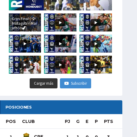
Gran Final | 🦅
Motagua🆚Mar
athón🦖
#LigaHondubet
Cargar más
Subscribir
POSICIONES
POS
CLUB
PJ
G
E
P
PTS
CRE