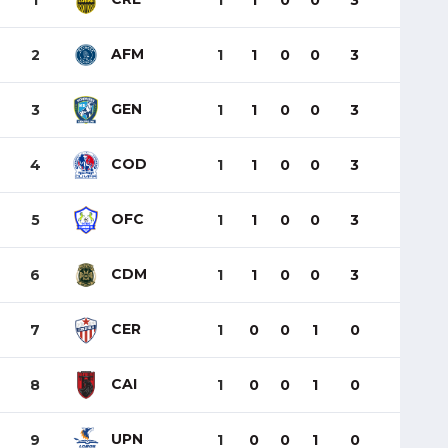
1
1
1
0
0
3
AFM
2
1
1
0
0
3
GEN
3
1
1
0
0
3
COD
4
1
1
0
0
3
OFC
5
1
1
0
0
3
CDM
6
1
1
0
0
3
CER
7
1
0
0
1
0
CAI
8
1
0
0
1
0
UPN
9
1
0
0
1
0