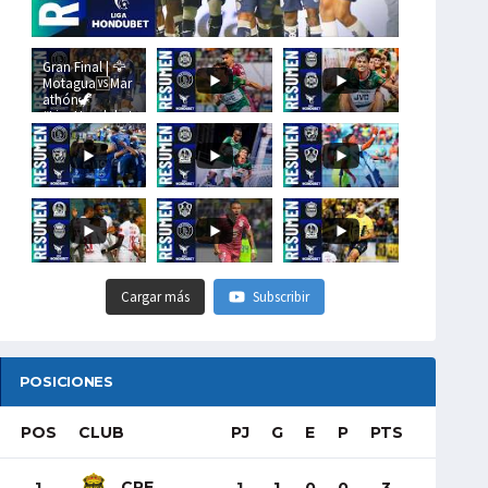
Gran Final | 🦅
Motagua🆚Mar
athón🦖
#LigaHondubet
Cargar más
Subscribir
POSICIONES
POS
CLUB
PJ
G
E
P
PTS
CRE