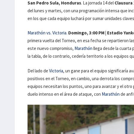
San Pedro Sula, Honduras
. La jornada 14 del
Clausura
del lunes y martes, con una programación intensa que inclu
en los que cada equipo luchará por sumar unidades claves
Marathón vs. Victoria
.
Domingo, 3:00 PM | Estadio Yank
primera vuelta del Torneo, en esa fecha se repartieron la
este nuevo compromiso,
Marathón
llega desde la cuarta 
la tabla, de lo contrario, cedería territorio a los equipos q
Del lado de
Victoria
, un gane para el equipo significaría a
positivos en el Torneo, en cambio, una derrota los compr
equipos necesitan los puntos, uno para avanzar y el otro 
duelo intenso en el área de ataque, con
Marathón
de anfi