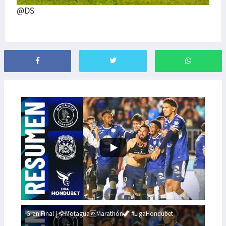
@DS
Gran Final | 🦅Motagua🆚Marathón🦖 #LigaHondubet