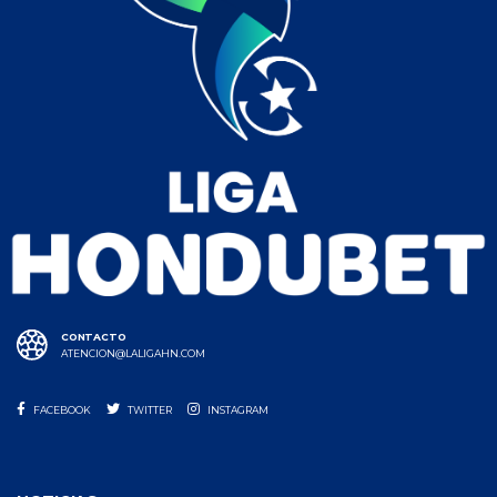
CONTACTO
ATENCION@LALIGAHN.COM
FACEBOOK
TWITTER
INSTAGRAM