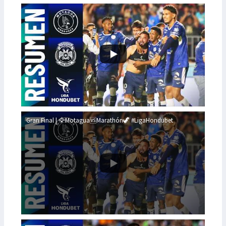
Gran Final | 🦅Motagua🆚Marathón🦖 #LigaHondubet