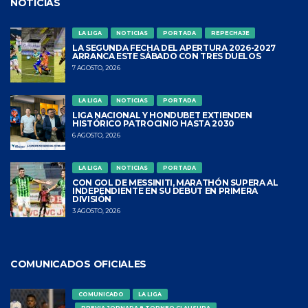
NOTICIAS
LA LIGA
NOTICIAS
PORTADA
REPECHAJE
LA SEGUNDA FECHA DEL APERTURA 2026-2027
ARRANCA ESTE SÁBADO CON TRES DUELOS
7 AGOSTO, 2026
LA LIGA
NOTICIAS
PORTADA
LIGA NACIONAL Y HONDUBET EXTIENDEN
HISTÓRICO PATROCINIO HASTA 2030
6 AGOSTO, 2026
LA LIGA
NOTICIAS
PORTADA
CON GOL DE MESSINITI, MARATHÓN SUPERA AL
INDEPENDIENTE EN SU DEBUT EN PRIMERA
DIVISIÓN
3 AGOSTO, 2026
COMUNICADOS OFICIALES
COMUNICADO
LA LIGA
PREVIA JORNADA 8 TORNEO CLAUSURA