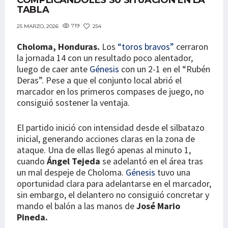
COMPLICÁNDOLES SU SITUACIÓN EN LA
TABLA
719
254
25 MARZO, 2026
Choloma, Honduras.
Los
“toros bravos”
cerraron
la jornada 14 con un resultado poco alentador,
luego de caer ante
Génesis
con un 2-1 en el “Rubén
Deras”. Pese a que el conjunto local abrió el
marcador en los primeros compases de juego, no
consiguió sostener la ventaja.
El partido inició con intensidad desde el silbatazo
inicial, generando acciones claras en la zona de
ataque. Una de ellas llegó apenas al minuto 1,
cuando
Ángel Tejeda
se adelantó en el área tras
un mal despeje de Choloma.
Génesis
tuvo una
oportunidad clara para adelantarse en el marcador,
sin embargo, el delantero no consiguió concretar y
mando el balón a las manos de
José Mario
Pineda.