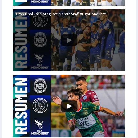
Gran Final | 🦅Motagua🆚Marathón🦖 #LigaHondubet