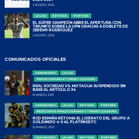
3 AGOSTO, 2026
LA LIGA
NOTICIAS
PORTADA
EL SÚPER CAMPEÓN ABRE EL APERTURA CON
TRIUNFO SOBRE LA UPN GRACIAS A DOBLETE DE
JEREMY RODRÍGUEZ
2 AGOSTO, 2026
COMUNICADOS OFICIALES
COMUNICADO
LA LIGA
PREVIA JORNADA 8 TORNEO CLAUSURA
REAL SOCIEDAD VS. MOTAGUA SUSPENDIDO EN
BASE AL ARTÍCULO 34
16 MARZO, 2021
COMUNICADO
LA LIGA
NOTICIAS
PORTADA
RESULTADOS FINALES JORNADA 7 TORNEO CLAUSURA
RCD ESPAÑA RETOMA EL LIDERATO DEL GRUPO A
GOLEANDO 4-0 AL PLATENSE FC
12 MARZO, 2021
COMUNICADO
LA LIGA
NOTICIAS
PORTADA