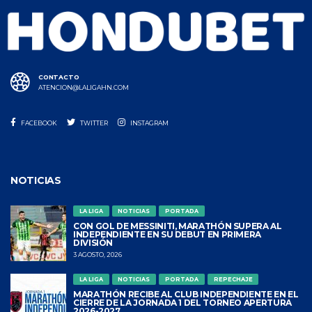
CONTACTO
ATENCION@LALIGAHN.COM
FACEBOOK
TWITTER
INSTAGRAM
NOTICIAS
LA LIGA
NOTICIAS
PORTADA
CON GOL DE MESSINITI, MARATHÓN SUPERA AL
INDEPENDIENTE EN SU DEBUT EN PRIMERA
DIVISIÓN
3 AGOSTO, 2026
LA LIGA
NOTICIAS
PORTADA
REPECHAJE
MARATHÓN RECIBE AL CLUB INDEPENDIENTE EN EL
CIERRE DE LA JORNADA 1 DEL TORNEO APERTURA
2026-2027