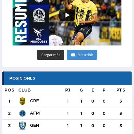
Cargar más
Subscribir
POSICIONES
POS
CLUB
PJ
G
E
P
PTS
CRE
1
1
1
0
0
3
AFM
2
1
1
0
0
3
GEN
3
1
1
0
0
3