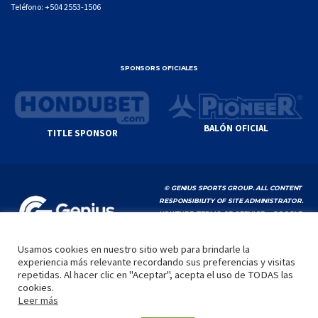
Teléfono:
+504 2553-1506
SPONSORS OFICIALES
BALÓN OFICIAL
TITLE SPONSOR
© GENIUS SPORTS GROUP. ALL CONTENT
RESPONSIBILITY OF SITE ADMINISTRATOR.
YOUTUBE TERMS OF SERVICE
|
GOOGLE
PRIVACY POLICY
|
POLÍTICA DE PRIVACIDAD
Usamos cookies en nuestro sitio web para brindarle la
experiencia más relevante recordando sus preferencias y visitas
INICIO
LA LIGA
VIDEOS
MEDIA
CONTACTO
repetidas. Al hacer clic en "Aceptar", acepta el uso de TODAS las
cookies.
by
Leer más